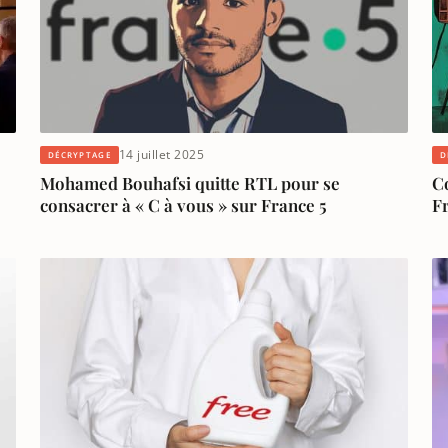
14 juillet 2025
DÉCRYPTAGE
D
Mohamed Bouhafsi quitte RTL pour se
Co
consacrer à « C à vous » sur France 5
Fr