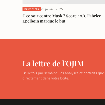
23 janvier 2025
DÉCRYPTAGE
C ce soir contre Musk ? Score : 0/1, Fabrice
Epelboin marque le but
La lettre de l'OJIM
Deux fois par semaine, les analyses et portraits qu
directement dans votre boîte.