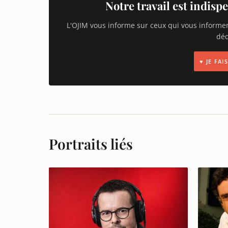
Notre travail est indispe
L'OJIM vous informe sur ceux qui vous informe
déd
♥ JE FA
Portraits liés