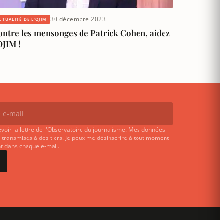
30 décembre 2023
CTUALITÉ DE L'OJIM
ontre les mensonges de Patrick Cohen, aidez
OJIM !
evoir la lettre de l'Observatoire du journalisme. Mes données
 transmises à des tiers. Je peux me désinscrire à tout moment
ent dans chaque e-mail.