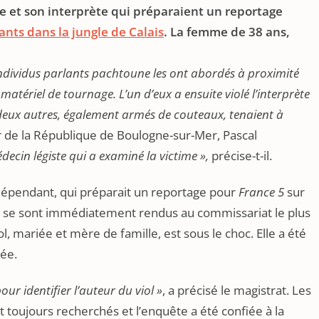
te et son interprète qui préparaient un reportage
ants dans la jungle de Calais
. La femme de 38 ans,
individus parlants pachtoune les ont abordés à proximité
atériel de tournage. L’un d’eux a ensuite violé l’interprète
eux autres, également armés de couteaux, tenaient à
r de la République de Boulogne-sur-Mer, Pascal
ecin légiste qui a examiné la victime »,
précise-t-il.
indépendant, qui préparait un reportage pour
France 5
sur
te se sont immédiatement rendus au commissariat le plus
l, mariée et mère de famille, est sous le choc. Elle a été
sée.
ur identifier l’auteur du viol »
, a précisé le magistrat. Les
t toujours recherchés et l’enquête a été confiée à la