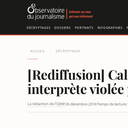
Panneau de gestion des cookies
DÉCRYPTAGES
DOSSIERS
PORTRAITS
INFOGRAPHIES
ACCUEIL
DÉCRYPTAGES
/
[Rediffusion] Cal
interprète violée
La rédaction de l'OJIM
26 décembre 2016
Temps de lecture :
CALAIS : UN JOURNALISTE AGRESSÉ ET SON INTERPRÈ