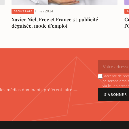
1 mai 2024
DÉCRYPTAGE
A
Xavier Niel, Free et France 5 : publicité
C
déguisée, mode d’emploi
l’
J'accepte de rec
ne seront jamais
via le lien prés
e les médias dominants préfèrent taire —
S'ABONNER