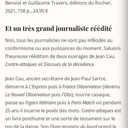
Benoist et Guillaume Travers, éditions du Rocher,
2021, 738 p., 24,90 €
Et un très grand journaliste réédité
Non, tous les journalistes ne sont pas inféodés au
conformisme ou aux puissances du moment. Saluons
l’heureuse réédition de deux ouvrages de Jean Cau,
Contre-attaques
et
Discours de la décadence.
Jean Cau, ancien secrétaire de Jean-Paul Sartre,
démarre à
L’Express
puis à
France Observateur
(devenu
Le Nouvel Observateur
puis
l’Obs
), tourne casaque,
passe au
Figaro littéraire
puis à
Paris-Match
où pendant
25 ans il incarne le poids des mots.
Contre-attaques
est
un livre posthume et une sorte de testament sur le
ton de la danse. Son
Eloge incongru du lourd
prend le