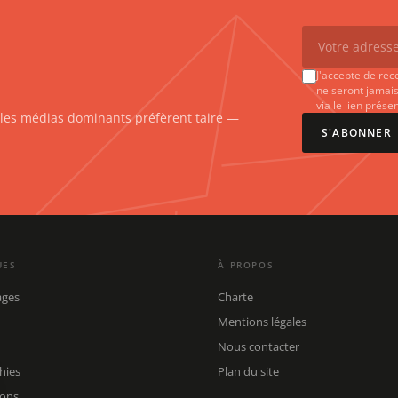
J'accepte de rec
ne seront jamais
via le lien prés
e les médias dominants préfèrent taire —
S'ABONNER
UES
À PROPOS
ages
Charte
Mentions légales
Nous contacter
hies
Plan du site
ions