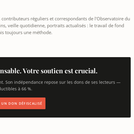
les contributeurs réguliers et correspondants de l'Observatoire du
, veille quotidienne, portraits actualisés : le travail de fond
ais toujours une méthode.
nsable. Votre soutien est crucial.
nt. Son indépendance repose sur les dons de ses lecteurs —
uctibles à 66 %.
IS UN DON DÉFISCALISÉ