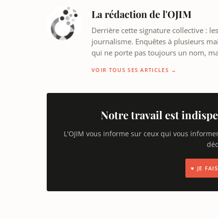
La rédaction de l'OJIM
Derrière cette signature collective : 
journalisme. Enquêtes à plusieurs mains
qui ne porte pas toujours un nom, m
VOIR TOUS SES ARTICLES →
Notre travail est indispe
L'OJIM vous informe sur ceux qui vous informe
déd
♥ JE FA