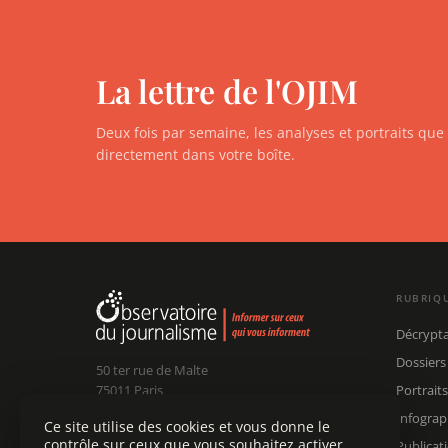
La lettre de l'OJIM
Deux fois par semaine, les analyses et portraits qu
directement dans votre boîte.
RUBRIQ
Décrypt
Dossiers
50 ter rue de Malte
75011 Paris
Portraits
Infograp
Ce site utilise des cookies et vous donne le
Claude Chollet
Président :
contrôle sur ceux que vous souhaitez activer
Publicat