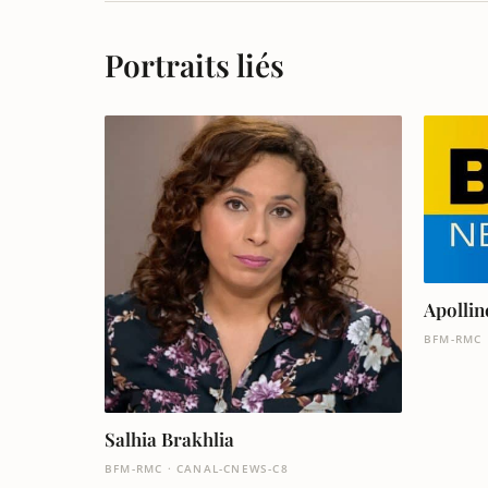
Portraits liés
Apollin
BFM-RMC
Salhia Brakhlia
BFM-RMC · CANAL-CNEWS-C8