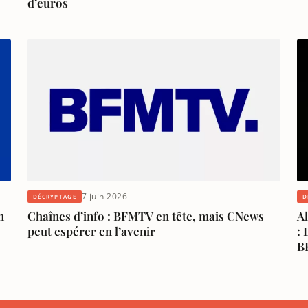
d’euros
7 juin 2026
DÉCRYPTAGE
D
n
Chaînes d’info : BFMTV en tête, mais CNews
Al
peut espérer en l’avenir
: 
B