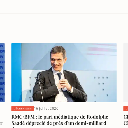
16 juillet 2026
DÉCRYPTAGE
D
RMC/BFM : le pari médiatique de Rodolphe
Ch
er
Saadé déprécié de près d’un demi-milliard
CN