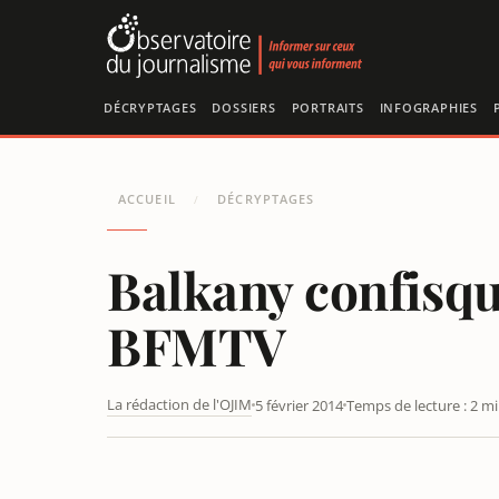
Panneau de gestion des cookies
DÉCRYPTAGES
DOSSIERS
PORTRAITS
INFOGRAPHIES
ACCUEIL
DÉCRYPTAGES
/
Balkany confisqu
BFMTV
La rédaction de l'OJIM
5 février 2014
Temps de lecture : 2 m
BALKANY CONFISQUE LA CAMÉRA D’UN JOURNALISTE D