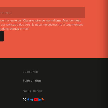
evoir la lettre de l'Observatoire du journalisme. Mes données
 transmises à des tiers. Je peux me désinscrire à tout moment
ent dans chaque e-mail.
SOUTENIR
Faire un don
NOUS SUIVRE