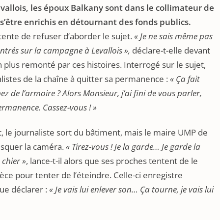
vallois, les époux Balkany sont dans le collimateur de
 s’être enrichis en détournant des fonds publics.
tente de refuser d’aborder le sujet.
« Je ne sais même pas
trés sur la campagne à Levallois »,
déclare-t-elle devant
n plus remonté par ces histoires. Interrogé sur le sujet,
nalistes de la chaîne à quitter sa permanence :
« Ça fait
 de l’armoire ? Alors Monsieur, j’ai fini de vous parler,
ermanence. Cassez-vous ! »
, le journaliste sort du bâtiment, mais le maire UMP de
fisquer la caméra.
« Tirez-vous ! Je la garde… Je garde la
 chier »
, lance-t-il alors que ses proches tentent de le
èce pour tenter de l’éteindre. Celle-ci enregistre
ue déclarer :
« Je vais lui enlever son… Ça tourne, je vais lui