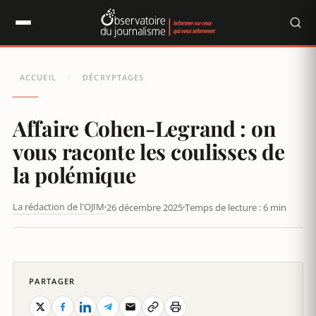
Panneau de gestion des cookies
ACCUEIL
DÉCRYPTAGES
/
Affaire Cohen-Legrand : on
vous raconte les coulisses de
la polémique
La rédaction de l'OJIM
26 décembre 2025
Temps de lecture : 6 min
FRANCE INTER JOUE LE COUP À FOND AVEC LE 9-3
PARTAGER