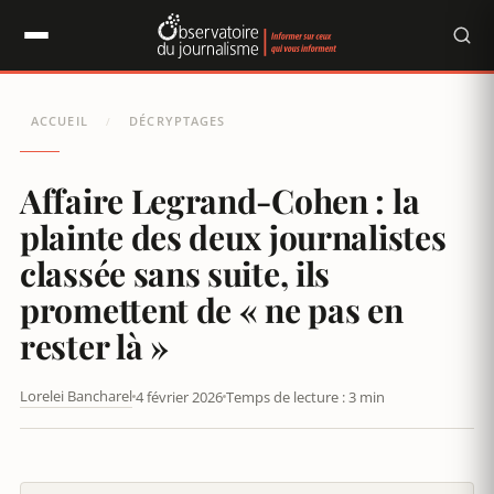
Panneau de gestion des cookies
ACCUEIL
DÉCRYPTAGES
/
Affaire Legrand-Cohen : la
plainte des deux journalistes
classée sans suite, ils
promettent de « ne pas en
rester là »
Lorelei Bancharel
4 février 2026
Temps de lecture : 3 min
RADIO FRANCE ET FRANCE TÉLÉVISIONS ASSIGNENT EN JUSTICE
CNEWS, EUROPE 1 ET LE JDD POUR DÉNIGREMENT