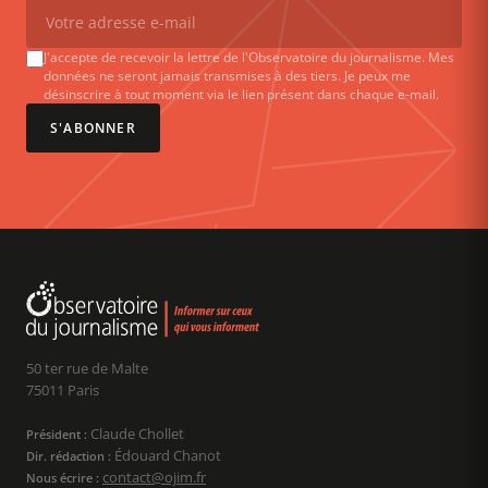
J'accepte de recevoir la lettre de l'Observatoire du journalisme. Mes
données ne seront jamais transmises à des tiers. Je peux me
désinscrire à tout moment via le lien présent dans chaque e-mail.
S'ABONNER
50 ter rue de Malte
75011 Paris
Claude Chollet
Président :
Édouard Chanot
Dir. rédaction :
contact@ojim.fr
Nous écrire :