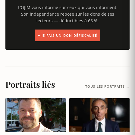
L'OJIM vous informe sur ceux qui vous informent.
Son indépendance repose sur les dons de ses
lecteurs — déductibles à 66 %.
♥ JE FAIS UN DON DÉFISCALISÉ
Portraits liés
TOUS LES PORTRAITS →