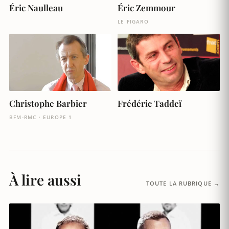
Éric Naulleau
Éric Zemmour
LE FIGARO
Christophe Barbier
Frédéric Taddeï
BFM-RMC · EUROPE 1
À lire aussi
TOUTE LA RUBRIQUE →