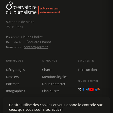
50 ter rue de Malte
75011 Paris
Claude Chollet
Président :
Édouard Chanot
Dir. rédaction :
contact@ojim.fr
Nous écrire :
RUBRIQUES
À PROPOS
SOUTENIR
Décryptages
Charte
Faire un don
Dossiers
Mentions légales
NOUS SUIVRE
Portraits
Nous contacter
Infographies
Plan du site
Publications
Ce site utilise des cookies et vous donne le contrôle sur
Rechercher
ceux que vous souhaitez activer