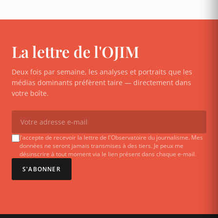
La lettre de l'OJIM
Deux fois par semaine, les analyses et portraits que les
médias dominants préfèrent taire — directement dans
votre boîte.
J'accepte de recevoir la lettre de l'Observatoire du journalisme. Mes
données ne seront jamais transmises à des tiers. Je peux me
désinscrire à tout moment via le lien présent dans chaque e-mail.
S'ABONNER