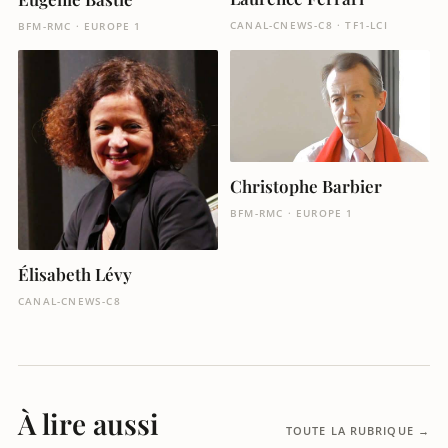
CANAL-CNEWS-C8 · TF1-LCI
BFM-RMC · EUROPE 1
Christophe Barbier
BFM-RMC · EUROPE 1
Élisabeth Lévy
CANAL-CNEWS-C8
À lire aussi
TOUTE LA RUBRIQUE →