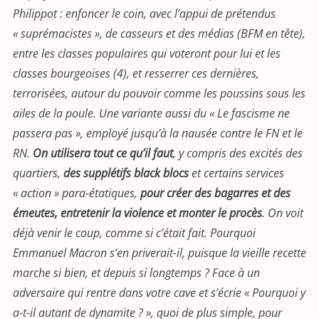
Philippot : enfoncer le coin, avec l’appui de prétendus
« suprémacistes », de casseurs et des médias (BFM en tête),
entre les classes populaires qui voteront pour lui et les
classes bourgeoises (4), et resserrer ces dernières,
terrorisées, autour du pouvoir comme les poussins sous les
ailes de la poule. Une variante aussi du « Le fascisme ne
passera pas », employé jusqu’à la nausée contre le FN et le
RN.
On utilisera tout ce qu’il faut
, y compris des excités des
quartiers,
des supplétifs black blocs
et certains services
« action » para-étatiques,
pour créer des bagarres et des
émeutes, entretenir la violence et monter le procès
. On voit
déjà venir le coup, comme si c’était fait. Pourquoi
Emmanuel Macron s’en priverait-il, puisque la vieille recette
marche si bien, et depuis si longtemps ? Face à un
adversaire qui rentre dans votre cave et s’écrie « Pourquoi y
a-t-il autant de dynamite ? », quoi de plus simple, pour