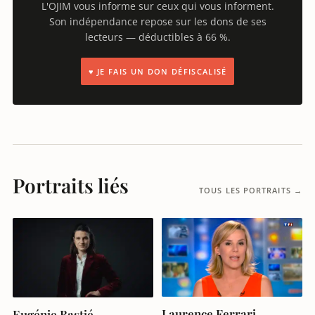
L'OJIM vous informe sur ceux qui vous informent.
Son indépendance repose sur les dons de ses
lecteurs — déductibles à 66 %.
♥ JE FAIS UN DON DÉFISCALISÉ
Portraits liés
TOUS LES PORTRAITS →
Laurence Ferrari
Eugénie Bastié