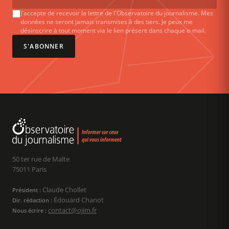
J'accepte de recevoir la lettre de l'Observatoire du journalisme. Mes
données ne seront jamais transmises à des tiers. Je peux me
désinscrire à tout moment via le lien présent dans chaque e-mail.
S'ABONNER
50 ter rue de Malte
75011 Paris
Claude Chollet
Président :
Édouard Chanot
Dir. rédaction :
contact@ojim.fr
Nous écrire :