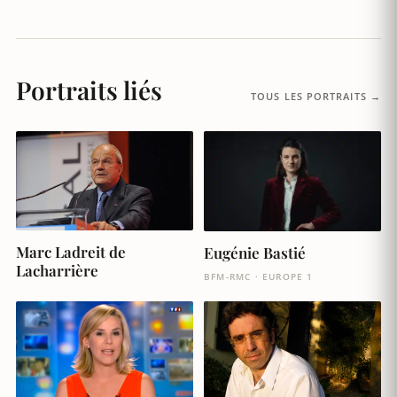
Portraits liés
TOUS LES PORTRAITS →
Marc Ladreit de
Eugénie Bastié
Lacharrière
BFM-RMC · EUROPE 1