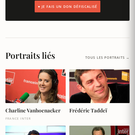
♥ JE FAIS UN DON DÉFISCALISÉ
Portraits liés
TOUS LES PORTRAITS →
Charline Vanhoenacker
Frédéric Taddeï
FRANCE INTER