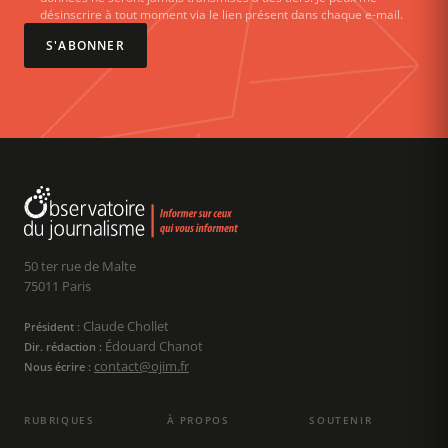
désinscrire à tout moment via le lien présent dans chaque e-mail.
S'ABONNER
50 ter rue de Malte
75011 Paris
Claude Chollet
Président :
Édouard Chanot
Dir. rédaction :
contact@ojim.fr
Nous écrire :
RUBRIQUES
À PROPOS
SOUTENIR