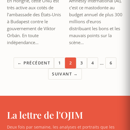
En Hongrie, cette ONG est
Amnesty International (AI),
très active aux cotés de
c’est ce mastodonte au
l’ambassade des États-Unis
budget annuel de plus 300
à Budapest contre le
millions d’euros
gouvernement de Viktor
distribuant les bons et les
Orbán. En toute
mauvais points sur la
indépendance…
scène…
…
← PRÉCÉDENT
1
2
3
4
6
SUIVANT →
La lettre de l'OJIM
Deux fois par semaine, les analyses et portraits que les