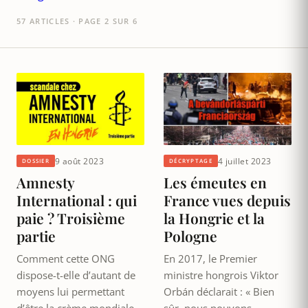
57 ARTICLES · PAGE 2 SUR 6
9 août 2023
4 juillet 2023
DOSSIER
DÉCRYPTAGE
Amnesty
Les émeutes en
International : qui
France vues depuis
paie ? Troisième
la Hongrie et la
partie
Pologne
Comment cette ONG
En 2017, le Premier
dispose-t-elle d’autant de
ministre hongrois Viktor
moyens lui permettant
Orbán déclarait : « Bien
d’être la crème mondiale
sûr, nous pouvons