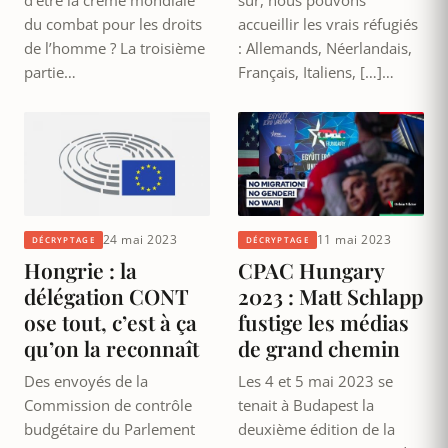
du combat pour les droits
accueillir les vrais réfugiés
de l’homme ? La troisième
: Allemands, Néerlandais,
partie…
Français, Italiens, […]…
24 mai 2023
11 mai 2023
DÉCRYPTAGE
DÉCRYPTAGE
Hongrie : la
CPAC Hungary
délégation CONT
2023 : Matt Schlapp
ose tout, c’est à ça
fustige les médias
qu’on la reconnaît
de grand chemin
Des envoyés de la
Les 4 et 5 mai 2023 se
Commission de contrôle
tenait à Budapest la
budgétaire du Parlement
deuxième édition de la