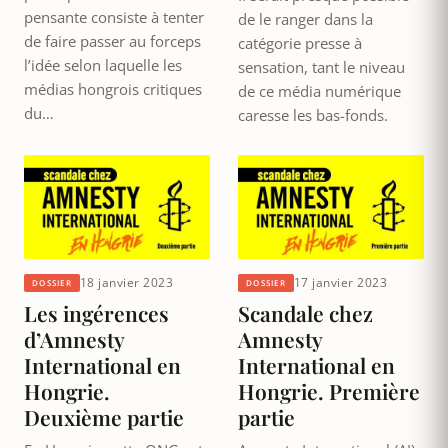
pensante consiste à tenter
de le ranger dans la
de faire passer au forceps
catégorie presse à
l’idée selon laquelle les
sensation, tant le niveau
médias hongrois critiques
de ce média numérique
du…
caresse les bas-fonds.
18 janvier 2023
17 janvier 2023
DOSSIER
DOSSIER
Les ingérences
Scandale chez
d’Amnesty
Amnesty
International en
International en
Hongrie.
Hongrie. Première
Deuxième partie
partie