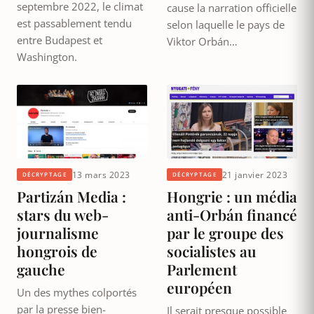
septembre 2022, le climat
cause la narration officielle
est passablement tendu
selon laquelle le pays de
entre Budapest et
Viktor Orbán…
Washington.
13 mars 2023
21 janvier 2023
DÉCRYPTAGE
DÉCRYPTAGE
Partizán Media :
Hongrie : un média
stars du web-
anti-Orbán financé
journalisme
par le groupe des
hongrois de
socialistes au
gauche
Parlement
européen
Un des mythes colportés
par la presse bien-
Il serait presque possible