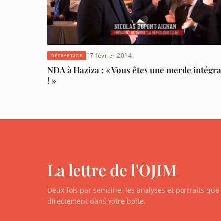
17 février 2014
DÉCRYPTAGE
NDA à Haziza : « Vous êtes une merde intégra
! »
La lettre de l'OJIM
Deux fois par semaine, les analyses et portraits qu
directement dans votre boîte.