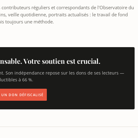
les contributeurs réguliers et correspondants de l'Observatoire du
, veille quotidienne, portraits actualisés : le travail de fond
ais toujours une méthode.
nsable. Votre soutien est crucial.
nt. Son indépendance repose sur les dons de ses lecteurs —
uctibles à 66 %.
IS UN DON DÉFISCALISÉ