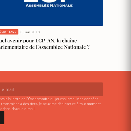
30 juin 2018
ÉCRYPTAGE
uel avenir pour LCP-AN, la chaîne
arlementaire de l’Assemblée Nationale ?
evoir la lettre de l'Observatoire du journalisme. Mes données
 transmises à des tiers. Je peux me désinscrire à tout moment
ent dans chaque e-mail.