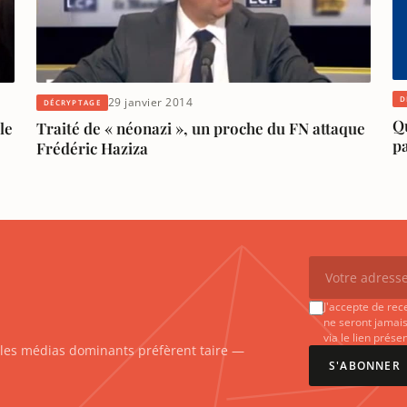
D
29 janvier 2014
DÉCRYPTAGE
Q
le
Traité de « néonazi », un proche du FN attaque
p
Frédéric Haziza
J'accepte de rec
ne seront jamais
via le lien prés
e les médias dominants préfèrent taire —
S'ABONNER