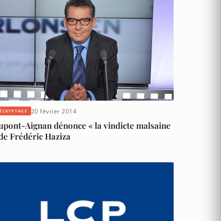
20 février 2014
ÉCRYPTAGE
upont-Aignan dénonce « la vindicte malsaine
de Frédéric Haziza