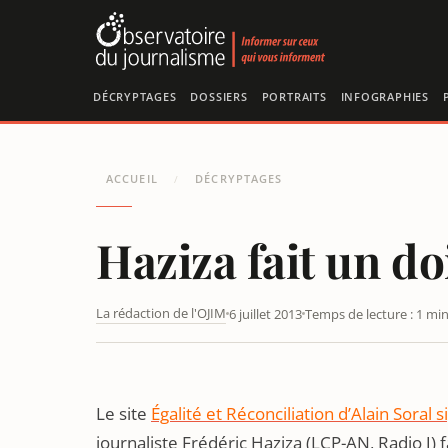
Panneau de gestion des cookies
DÉCRYPTAGES
DOSSIERS
PORTRAITS
INFOGRAPHIES
ACCUEIL
DÉCRYPTAGES
/
Haziza fait un d
La rédaction de l'OJIM
6 juillet 2013
Temps de lecture : 1 mi
HAZIZA FAIT UN DOIGT AUX MANIFESTANTS ANTI-MAR
Le site
Égalité et Réconciliation d’Alain Soral 
journaliste Frédéric Haziza (LCP-AN, Radio J)