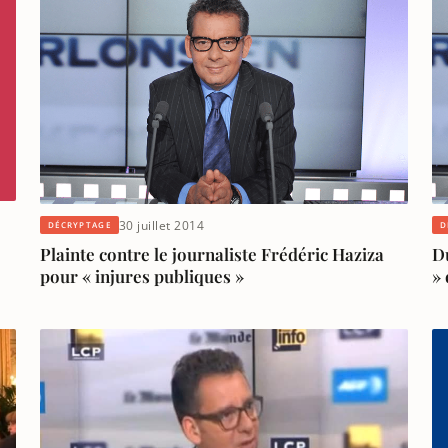
30 juillet 2014
DÉCRYPTAGE
D
e
Plainte contre le journaliste Frédéric Haziza
D
pour « injures publiques »
» 