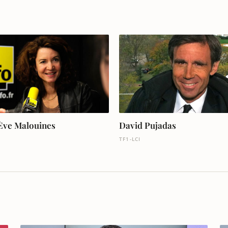
Ève Malouines
David Pujadas
TF1-LCI