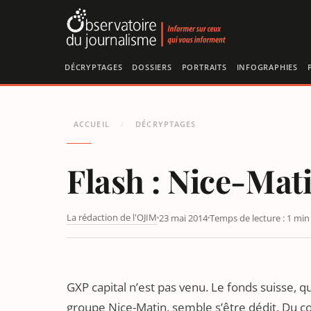
Panneau de gestion des cookies
DÉCRYPTAGES
DOSSIERS
PORTRAITS
INFOGRAPHIES
ACCUEIL
DÉCRYPTAGES
/
Flash : Nice-Mat
La rédaction de l'OJIM
23 mai 2014
Temps de lecture : 1 min
DÉPART OU LICENCIEMENT POUR LE DIRECTEUR GÉNÉRA
GXP capital n’est pas venu. Le fonds suisse, qu
groupe Nice-Matin, semble s’être dédit. Du cou