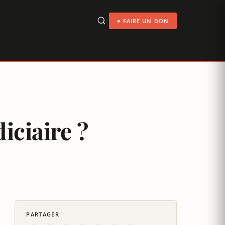
♥ FAIRE UN DON
iciaire ?
PARTAGER