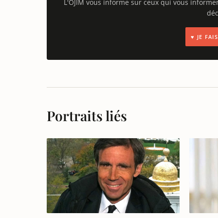
L'OJIM vous informe sur ceux qui vous informe
déd
♥ JE FA
Portraits liés