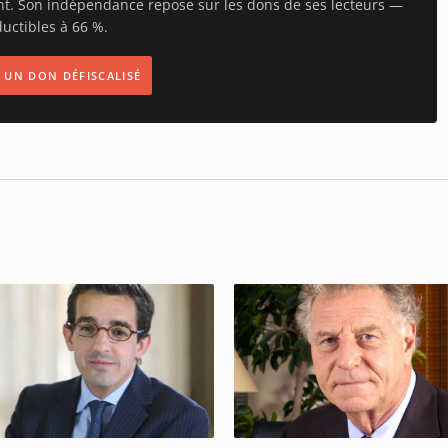
nt. Son indépendance repose sur les dons de ses lecteurs —
uctibles à 66 %.
IS UN DON DÉFISCALISÉ