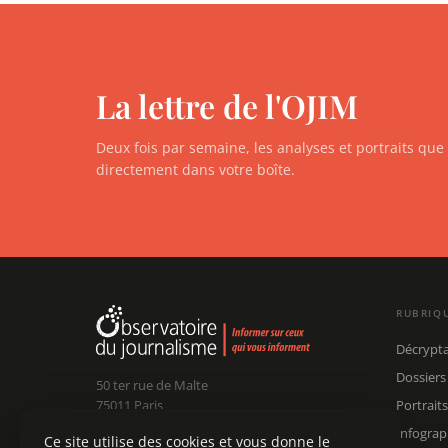
La lettre de l'OJIM
Deux fois par semaine, les analyses et portraits qu
directement dans votre boîte.
RUBRIQ
Décrypt
Dossiers
50 ter rue de Malte
75011 Paris
Portraits
Infograp
Ce site utilise des cookies et vous donne le
Claude Chollet
Président :