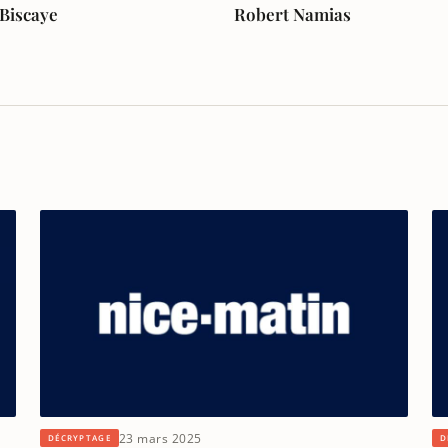
 Biscaye
Robert Namias
23 mars 2025
DÉCRYPTAGE
D