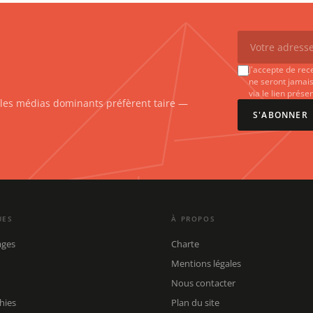
J'accepte de rec
ne seront jamais
via le lien prés
e les médias dominants préfèrent taire —
S'ABONNER
UES
À PROPOS
ages
Charte
Mentions légales
Nous contacter
hies
Plan du site