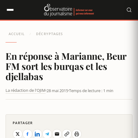
Panneau de gestion des cookies
ACCUEIL
DÉCRYPTAGES
/
En réponse à Marianne, Beur
FM sort les burqas et les
djellabas
La rédaction de l'OJIM
28 mai 2015
Temps de lecture : 1 min
EN RÉPONSE À MARIANNE, BEUR FM SORT LES BURQAS ET LES
DJELLABAS
PARTAGER