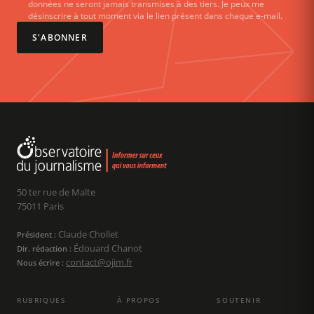
données ne seront jamais transmises à des tiers. Je peux me
désinscrire à tout moment via le lien présent dans chaque e-mail.
S'ABONNER
50 ter rue de Malte
75011 Paris
Claude Chollet
Président :
Édouard Chanot
Dir. rédaction :
contact@ojim.fr
Nous écrire :
RUBRIQUES
À PROPOS
SOUTENIR