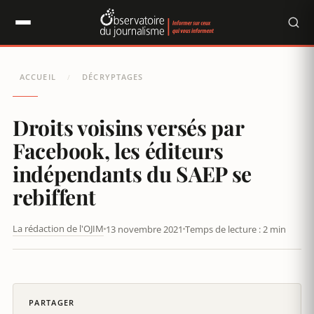
Panneau de gestion des cookies
ACCUEIL
DÉCRYPTAGES
/
Droits voisins versés par
Facebook, les éditeurs
indépendants du SAEP se
rebiffent
La rédaction de l'OJIM
13 novembre 2021
Temps de lecture : 2 min
NAUFRAGE DE PRESSTALIS, LE SAEP SE REBIFFE
PARTAGER