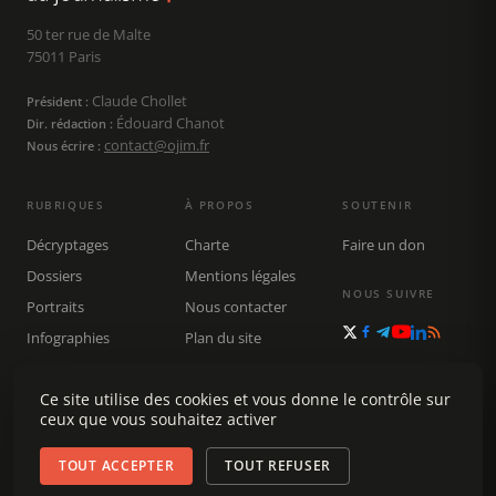
50 ter rue de Malte
75011 Paris
Claude Chollet
Président :
Édouard Chanot
Dir. rédaction :
contact@ojim.fr
Nous écrire :
RUBRIQUES
À PROPOS
SOUTENIR
Décryptages
Charte
Faire un don
Dossiers
Mentions légales
NOUS SUIVRE
Portraits
Nous contacter
Infographies
Plan du site
Publications
Rechercher
Ce site utilise des cookies et vous donne le contrôle sur
ceux que vous souhaitez activer
TOUT ACCEPTER
TOUT REFUSER