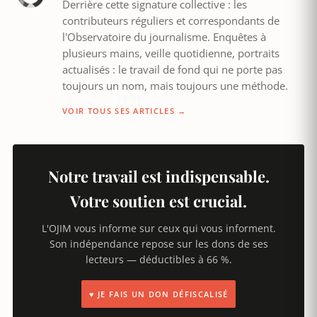
Derrière cette signature collective : les
contributeurs réguliers et correspondants de
l'Observatoire du journalisme. Enquêtes à
plusieurs mains, veille quotidienne, portraits
actualisés : le travail de fond qui ne porte pas
toujours un nom, mais toujours une méthode.
VOIR TOUS SES ARTICLES →
Notre travail est indispensable.
Votre soutien est crucial.
L'OJIM vous informe sur ceux qui vous informent.
Son indépendance repose sur les dons de ses
lecteurs — déductibles à 66 %.
♥ JE FAIS UN DON DÉFISCALISÉ