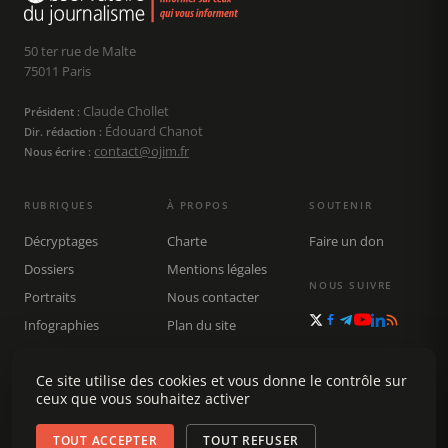
50 ter rue de Malte
75011 Paris
Claude Chollet
Président :
Édouard Chanot
Dir. rédaction :
contact@ojim.fr
Nous écrire :
RUBRIQUES
À PROPOS
SOUTENIR
Décryptages
Charte
Faire un don
Dossiers
Mentions légales
NOUS SUIVRE
Portraits
Nous contacter
Infographies
Plan du site
Publications
Rechercher
Ce site utilise des cookies et vous donne le contrôle sur
ceux que vous souhaitez activer
TOUT ACCEPTER
TOUT REFUSER