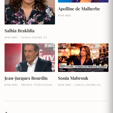
Apolline de Malherbe
BFM-RMC
Salhia Brakhlia
BFM-RMC · CANAL-CNEWS-C8
Jean-Jacques Bourdin
Sonia Mabrouk
BFM-RMC · FRANCE TÉLÉVISIONS
BFM-RMC · CANAL-CNEWS-C8