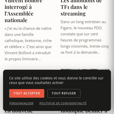
interrogé à
TF1 dans le
l’Assemblée
streaming
nationale
Dans un long entretien au
Figaro, le nouveau PDG
« J’ai eu la chance de naître
constate que sur cent
dans une famille
heures de programmes
catholique, bretonne, riche
longs visionnés, trente-cinq
et célèbre ». C’est ainsi que
se font à la demande…
Vincent Bolloré a introduit
le propos liminaire…
Ce site utilise des cookies et vous donne le contrôle sur
ceux que vous souhaitez activer
TOUT ACCEPTER
TOUT REFUSER
19 août 2023
4 octobre 2022
DÉCRYPTAGE
DÉCRYPTAGE
PERSONNALISER
POLITIQUE DE CONFIDENTIALITÉ
La nouvelle
Rodolphe Belmer à