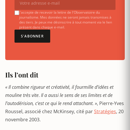
J'accepte de recevoir la lettre de l'Observatoire du
journalisme. Mes données ne seront jamais transmises à
des tiers. Je peux me désinscrire à tout moment via le lien
présent dans chaque e-mail.
S'ABONNER
Ils l’ont dit
« Il combine rigueur et créativité, il fourmille d’idées et
mouline très vite
.
Il a aussi le sens de ses limites et de
l’autodérision, c’est ce qui le rend attachant. »
, Pierre-Yves
Roussel, associé chez McKinsey, cité par
Stratégies
, 20
novembre 2003.