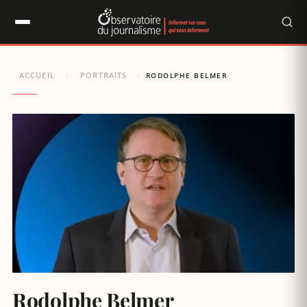
Panneau de gestion des cookies
ACCUEIL
PORTRAITS
/
/
RODOLPHE BELMER
Rodolphe Belmer