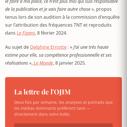
le faire à ma place, ce n’est plus moi qui suis responsable
de la publication et je vais faire autre chose
», propos
tenus lors de son audition à la commission d’enquête
sur l’attribution des fréquences TNT et reproduits
dans
Le Figaro
, 8 février 2024.
Au sujet de
Delphine Ernotte
: «
J
’
ai une tr
è
s haute
estime pour elle, sa compétence professionnelle et ses
réalisations
»,
Le Monde
, 8 janvier 2025.
La lettre de l'OJIM
Deux fois par semaine, les analyses et portraits que
les médias dominants préfèrent taire —
directement dans votre boîte.