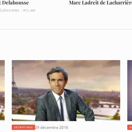
t Delahousse
Marc Ladreit de Lacharrièr
ÉLÉVISIONS · RTL-M6
29 décembre 2016
DÉCRYPTAGE
D