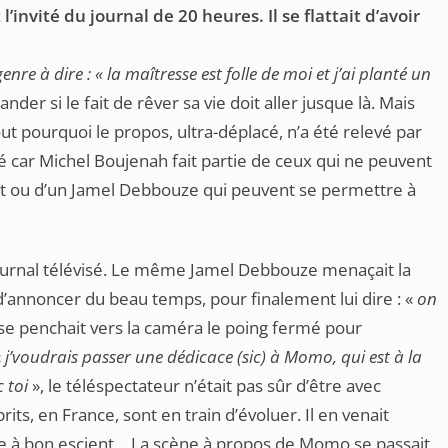
’invité du journal de 20 heures. Il se flattait d’avoir
enre à dire : « la maîtresse est folle de moi et j’ai planté un
der si le fait de rêver sa vie doit aller jusque là. Mais
ut pourquoi le propos, ultra-déplacé, n’a été relevé par
é car Michel Boujenah fait partie de ceux qui ne peuvent
imsit ou d’un Jamel Debbouze qui peuvent se permettre à
 journal télévisé. Le même Jamel Debbouze menaçait la
’annoncer du beau temps, pour finalement lui dire : «
on
 se penchait vers la caméra le poing fermé pour
«
j’voudrais passer une dédicace (sic) à Momo, qui est à la
 toi
», le téléspectateur n’était pas sûr d’être avec
its, en France, sont en train d’évoluer. Il en venait
e à bon escient… La scène à propos de Momo se passait