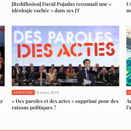
[Rediffusion] David Pujadas reconnaît une «
U
idéologie cachée » dans ses JT
m
16 mars 2016
DÉCRYPTAGE
D
ge
« Des paroles et des actes » supprimé pour des
A
raisons politiques ?
l