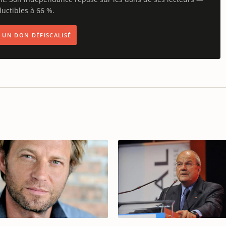
uctibles à 66 %.
IS UN DON DÉFISCALISÉ