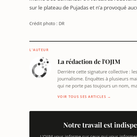
sur le plateau de Pujadas et n’a provoqué auc
Crédit photo : DR
L'AUTEUR
La rédaction de l'OJIM
Derrière cette signature collective : 
journalisme. Enquêtes à plusieurs mains
qui ne porte pas toujours un nom, m
VOIR TOUS SES ARTICLES →
Notre travail est indispe
L'OJIM vous informe sur ceux qui vous informe