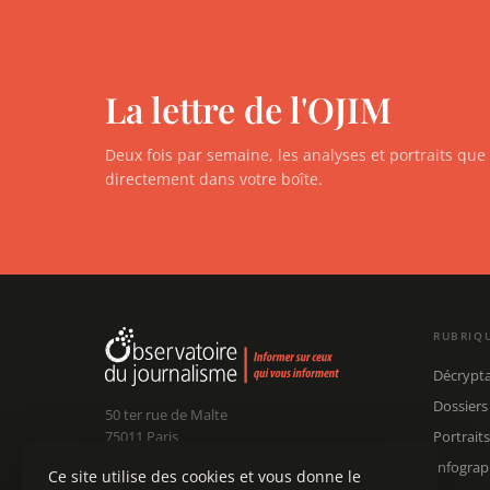
La lettre de l'OJIM
Deux fois par semaine, les analyses et portraits qu
directement dans votre boîte.
RUBRIQ
Décrypt
Dossiers
50 ter rue de Malte
75011 Paris
Portraits
Infograp
Ce site utilise des cookies et vous donne le
Claude Chollet
Président :