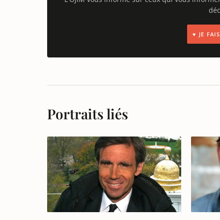
déd
♥ JE FA
Portraits liés