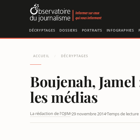
Panneau de gestion des cookies
DÉCRYPTAGES
DOSSIERS
PORTRAITS
INFOGRAPHIES
ACCUEIL
DÉCRYPTAGES
/
Boujenah, Jamel 
les médias
La rédaction de l'OJIM
29 novembre 2014
Temps de lecture 
BOUJENAH, JAMEL : CEUX QUI NE « DÉRAPENT » JAMAI