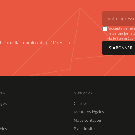
J'accepte de rec
ne seront jamais
via le lien prés
e les médias dominants préfèrent taire —
S'ABONNER
UES
À PROPOS
ages
Charte
Mentions légales
Nous contacter
hies
Plan du site