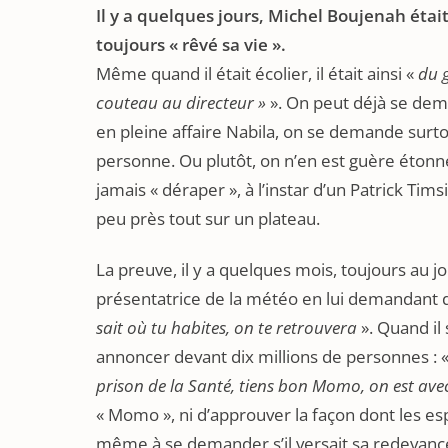
Il y a quelques jours, Michel Boujenah était l
toujours « rêvé sa vie ».
Même quand il était écolier, il était ainsi «
du g
couteau au directeur »
». On peut déjà se deman
en pleine affaire Nabila, on se demande surto
personne. Ou plutôt, on n’en est guère étonn
jamais « déraper », à l’instar d’un Patrick T
peu près tout sur un plateau.
La preuve, il y a quelques mois, toujours au
présentatrice de la météo en lui demandant d
sait où tu habites, on te retrouvera
». Quand il
annoncer devant dix millions de personnes : 
prison de la Santé, tiens bon Momo, on est avec
« Momo », ni d’approuver la façon dont les espr
même à se demander s’il versait sa redevanc