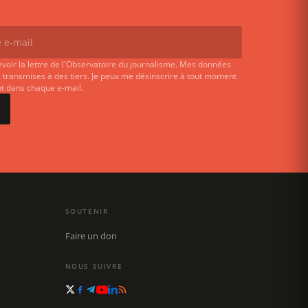
evoir la lettre de l'Observatoire du journalisme. Mes données
 transmises à des tiers. Je peux me désinscrire à tout moment
ent dans chaque e-mail.
SOUTENIR
Faire un don
NOUS SUIVRE