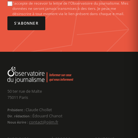
J'accepte de recevoir la lettre de l'Observatoire du journalisme. Mes
données ne seront jamais transmises à des tiers. Je peux me
désinscrire à tout moment via le lien présent dans chaque e-mail.
S'ABONNER
50 ter rue de Malte
75011 Paris
Claude Chollet
Président :
Édouard Chanot
Dir. rédaction :
contact@ojim.fr
Nous écrire :