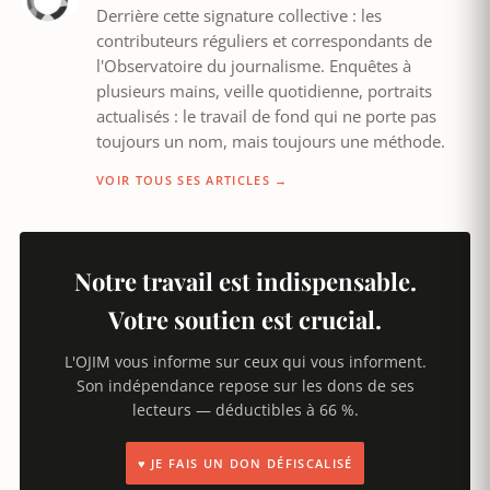
Derrière cette signature collective : les
contributeurs réguliers et correspondants de
l'Observatoire du journalisme. Enquêtes à
plusieurs mains, veille quotidienne, portraits
actualisés : le travail de fond qui ne porte pas
toujours un nom, mais toujours une méthode.
VOIR TOUS SES ARTICLES →
Notre travail est indispensable.
Votre soutien est crucial.
L'OJIM vous informe sur ceux qui vous informent.
Son indépendance repose sur les dons de ses
lecteurs — déductibles à 66 %.
♥ JE FAIS UN DON DÉFISCALISÉ