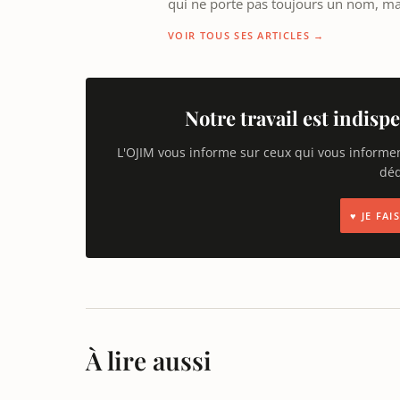
qui ne porte pas toujours un nom, m
VOIR TOUS SES ARTICLES →
Notre travail est indispe
L'OJIM vous informe sur ceux qui vous informe
déd
♥ JE FA
À lire aussi