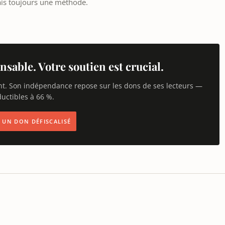
ais toujours une méthode.
nsable. Votre soutien est crucial.
nt. Son indépendance repose sur les dons de ses lecteurs —
uctibles à 66 %.
IS UN DON DÉFISCALISÉ