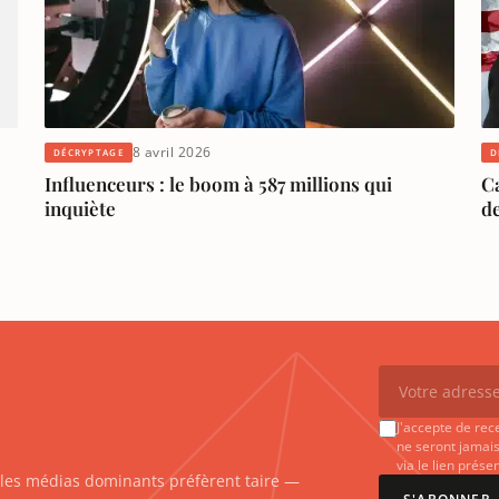
8 avril 2026
DÉCRYPTAGE
D
Influenceurs : le boom à 587 millions qui
C
inquiète
de
J'accepte de rec
ne seront jamais
via le lien prés
e les médias dominants préfèrent taire —