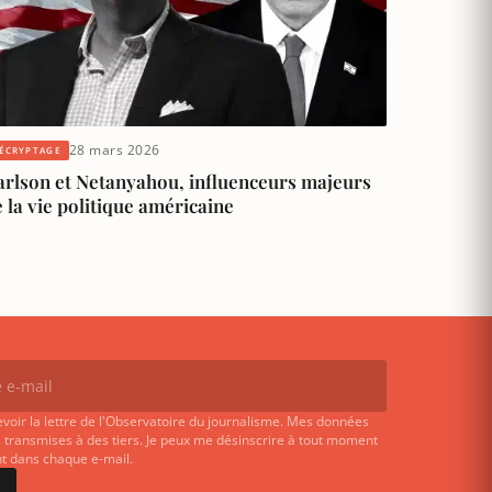
28 mars 2026
ÉCRYPTAGE
arlson et Netanyahou, influenceurs majeurs
 la vie politique américaine
evoir la lettre de l'Observatoire du journalisme. Mes données
 transmises à des tiers. Je peux me désinscrire à tout moment
ent dans chaque e-mail.