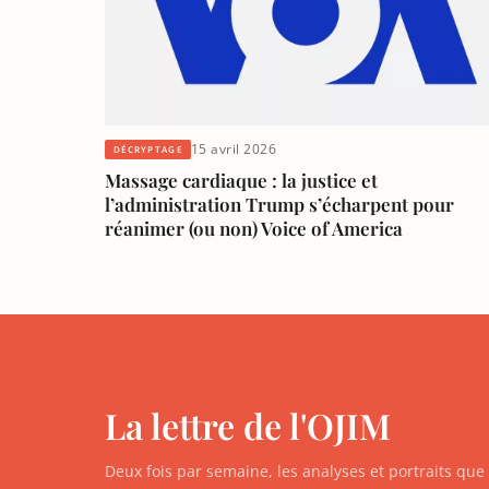
15 avril 2026
DÉCRYPTAGE
Massage cardiaque : la justice et
l’administration Trump s’écharpent pour
réanimer (ou non) Voice of America
La lettre de l'OJIM
Deux fois par semaine, les analyses et portraits qu