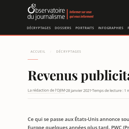
Panneau de gestion des cookies
DÉCRYPTAGES
DOSSIERS
PORTRAITS
INFOGRAPHIES
ACCUEIL
DÉCRYPTAGES
/
Revenus publicit
La rédaction de l'OJIM
28 janvier 2021
Temps de lecture : 1 
REVENUS PUBLICITAIRES, UNE PROJECTION POUR 2024
Ce qui se passe aux États-Unis annonce sou
Europe quelques années plus tard. PWC (P