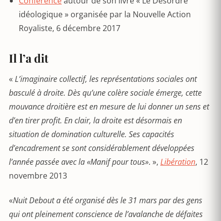
Conférence
autour de son livre « Le Désordre
idéologique » organisée par la Nouvelle Action
Royaliste, 6 décembre 2017
Il l’a dit
«
L
’
imaginaire collectif, les représentations sociales ont
basculé à droite. D
è
s qu
’
une col
è
re sociale émerge, cette
mouvance droiti
è
re est en mesure de lui donner un sens et
d
’
en tirer profit. En clair, la droite est désormais en
situation de domination culturelle. Ses capacités
d
’
encadrement se sont considérablement développées
l
’
année passée avec la «Manif pour tous
»
. »,
Libération
, 12
novembre 2013
«
Nuit Debout a
été organisé d
è
s le 31 mars par des gens
qui ont pleinement conscience de l’avalanche de défaites