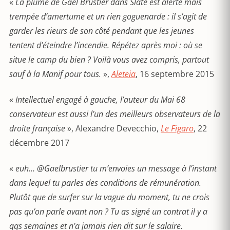
«
La plume de Ga
ë
l Brustier dans Slate est alerte mais
trempée d
’
amertume et un rien goguenarde : il s
’
agit de
garder les rieurs de son côté pendant que les jeunes
tentent d’éteindre l
’
incendie. R
épétez apr
è
s moi : o
ù
se
situe le camp du bien ? Voilà vous avez compris, partout
sauf à la Manif pour tous.
»,
Aleteia
, 16 septembre 2015
«
Intellectuel engagé à gauche, l’auteur du Mai 68
conservateur est aussi l’un des meilleurs observateurs de la
droite française
», Alexandre Devecchio,
Le Figaro
, 22
décembre 2017
«
euh… @Gaelbrustier tu m’envoies un message à l’instant
dans lequel tu parles des conditions de rémunération.
Plutôt que de surfer sur la vague du moment, tu ne crois
pas qu’on parle avant non ? Tu as signé un contrat il y a
qqs semaines et n’a jamais rien dit sur le salaire.