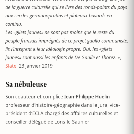
de la guerre culturelle qui se livre des ronds-points du pays
aux cercles germanopratins et plateaux bavards en
continu.
Les «gilets jaunes
»
ne sont pas moins que le reste du
peuple franз
ais impr
égnés de ce projet gaullo-communiste;
ils l
’
intègrent а leur idéologie propre. Oui, les «gilets
jaunes
»
sont aussi les enfants de De Gaulle et Thorez
.
»,
Slate
, 23 janvier 2019
Sa nébuleuse
Son coauteur et complice
Jean-Philippe Huelin
professeur d’histoire-géographie dans le Jura, vice-
président d’ECLA chargé des affaires culturelles et
conseiller délégué de Lons-le-Saunier.