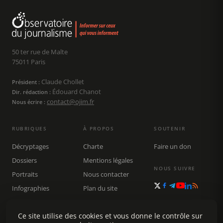
50 ter rue de Malte
75011 Paris
Claude Chollet
Président :
Édouard Chanot
Dir. rédaction :
contact@ojim.fr
Nous écrire :
RUBRIQUES
À PROPOS
SOUTENIR
Décryptages
Charte
Faire un don
Dossiers
Mentions légales
NOUS SUIVRE
Portraits
Nous contacter
Infographies
Plan du site
Publications
Rechercher
Ce site utilise des cookies et vous donne le contrôle sur