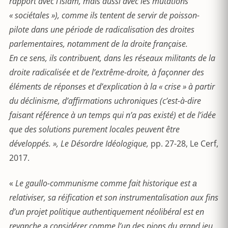
rapport avec l’islam, mais aussi avec les mutations
« sociétales »), comme ils tentent de servir de poisson-
pilote dans une période de radicalisation des droites
parlementaires, notamment de la droite française.
En ce sens, ils contribuent, dans les réseaux militants de la
droite radicalisée et de l’extrême-droite, à façonner des
éléments de réponses et d’explication à la « crise » à partir
du déclinisme, d’affirmations uchroniques (c’est-à-dire
faisant référence à un temps qui n’a pas existé) et de l’idée
que des solutions purement locales peuvent être
développés. », Le Désordre Idéologique,
pp. 27-28, Le Cerf,
2017.
«
Le gaullo-communisme comme fait historique est а
relativiser, sa réification et son instrumentalisation aux fins
d
’
un projet politique authentiquement néolibéral est en
revanche а
consid
érer comme l
’
un des pions du grand jeu