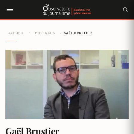
Panneau de gestion des cookies
ACCUEIL
PORTRAITS
/
/
GAËL BRUSTIER
Gaël Brustier