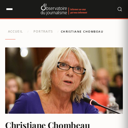
Panneau de gestion des cookies
ACCUEIL
PORTRAITS
/
/
CHRISTIANE CHOMBEAU
Christiane Chombeau