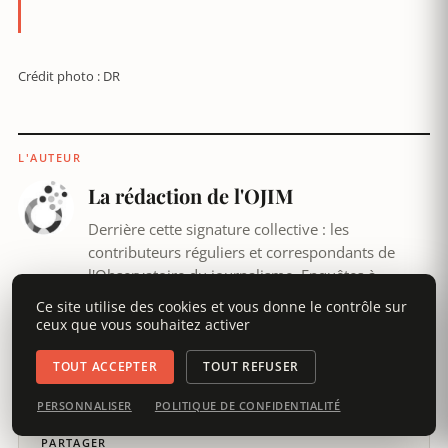
Crédit photo : DR
L'AUTEUR
La rédaction de l'OJIM
Derrière cette signature collective : les
contributeurs réguliers et correspondants de
l'Observatoire du journalisme. Enquêtes à
plusieurs mains, veille quotidienne, portraits
Ce site utilise des cookies et vous donne le contrôle sur
actualisés : le travail de fond qui ne porte pas
ceux que vous souhaitez activer
toujours un nom, mais toujours une méthode.
TOUT ACCEPTER
TOUT REFUSER
VOIR TOUS SES ARTICLES →
PERSONNALISER
POLITIQUE DE CONFIDENTIALITÉ
PARTAGER