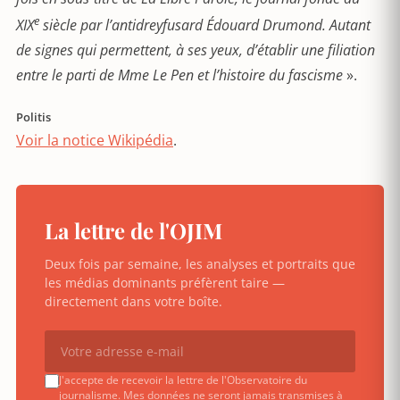
e
XIX
siècle par l’antidreyfusard Édouard Drumond. Autant
de signes qui permettent, à ses yeux, d’établir une filiation
entre le parti de Mme Le Pen et l’histoire du fascisme
».
Politis
Voir la notice Wikipédia
.
La lettre de l'OJIM
Deux fois par semaine, les analyses et portraits que
les médias dominants préfèrent taire —
directement dans votre boîte.
J'accepte de recevoir la lettre de l'Observatoire du
journalisme. Mes données ne seront jamais transmises à