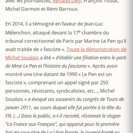
avec les journalistes,
Renaud Dély
, François Toulat,
Michel Darmon et Rémi Barroux.
En 2014, il a témoigné en faveur de Jean-Luc
e
Mélenchon, attaqué devant la 17
chambre du
tribunal correctionnel de Paris par Marine Le Pen qu’il
avait traitée de « fasciste ».
Toute la démonstration de
Michel Soudais
a été «
d’établir une filiation entre le parti
de Mme Le Pen et l’histoire du fascisme
». Après avoir
montré une Une datant de 1990 « Le Pen est un
fasciste », comprenant un appel signé par 250
personnes, résistants, syndicalistes, etc…, Michel
Soudais «
a évoqué ses souvenirs du congrès de Tours de
janvier 2011, au cours duquel elle fut portée à la tête du
FN. (…) Dans le public, a-t-il raconté, résonnait le slogan
“La France aux Français”, qui apparut pour la première
fois en sous-titre de La Libre Parole, le journal fondé au