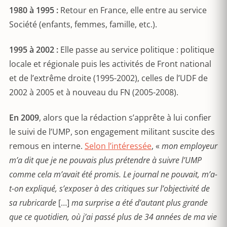
1980 à 1995 :
Retour en France, elle entre au service
Société (enfants, femmes, famille, etc.).
1995 à 2002 :
Elle passe au service politique : politique
locale et régionale puis les activités de Front national
et de l’extrême droite (1995-2002), celles de l’UDF de
2002 à 2005 et à nouveau du FN (2005-2008).
En 2009
, alors que la rédaction s’apprête à lui confier
le suivi de l’UMP, son engagement militant suscite des
remous en interne.
Selon l’intéressée
, «
mon employeur
m
’
a dit que je ne pouvais plus prétendre à suivre l
’
UMP
comme cela m
’
avait é
t
é promis. Le journal ne pouvait, m
’
a-
t-on expliqué
, s’
exposer à des critiques sur l
’
objectivité de
sa rubricarde
[…]
ma surprise a é
t
é
d’
autant plus grande
que ce quotidien, o
ù
j’
ai pass
é plus de 34 années de ma vie