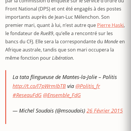
par la commission d’enquête sur le service d’ordre du
Front National (DPS) et ont été engagés à des postes
importants auprès de Jean-Luc Mélenchon. Son
premier mari, quant à lui, n’est autre que
Pierre Haski
,
le fondateur de
Rue89
, qu’elle a rencontré sur les
bancs du CFJ. Elle sera la correspondante du
Monde
en
Afrique australe, tandis que son mari occupera la
même fonction pour
Libération
.
La tata flingueuse de Mantes-la-Jolie – Politis
http://t.co/l7pWrmIbTB
via
@Politis_fr
#ReseauFdG
@Ensemble_FdG
— Michel Soudais (@msoudais)
26 Février 2015