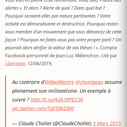
Vous êtes en pleine crise nombriliste. Vous avez « lancé des
alertes ». Et alors
? Alerte de quoi
? Dans quel but
?
Pourquoi seraient-elles par nature pertinentes
? Votre
activité est démoralisante et destructrice. Pourquoi restez-
vous membre d’un mouvement que vous dénoncez de cette
fa
ç
on
? Pourquoi ne faites-vous pas votre propre parti
? On
pourrait alors vérifier la valeur de vos thè
ses !
»
, Compte
Facebook personnel de Jean-Luc Mélenchon, cité par
Libération
,
12/06/2019.
Au contraire d’
@AbelMestre
@chombeau
assume
pleinement son militantisme. Un exemple à
suivre ?
http://t.co/AGk39PE23R
pic.twitter.com/TqFS0kD8RJ
— Claude Chollet (@ClaudeChollet)
3 Mars 2015