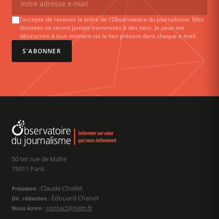
J'accepte de recevoir la lettre de l'Observatoire du journalisme. Mes
données ne seront jamais transmises à des tiers. Je peux me
désinscrire à tout moment via le lien présent dans chaque e-mail.
S'ABONNER
50 ter rue de Malte
75011 Paris
Claude Chollet
Président :
Édouard Chanot
Dir. rédaction :
contact@ojim.fr
Nous écrire :