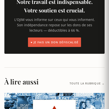
Notre travail est indispensable.
Votre soutien est crucial.
L'OJIM vous informe sur ceux qui vous informent.
Son indépendance repose sur les dons de ses
lecteurs — déductibles à 66 %.
♥ JE FAIS UN DON DÉFISCALISÉ
À lire aussi
TOUTE LA RUBRIQUE →