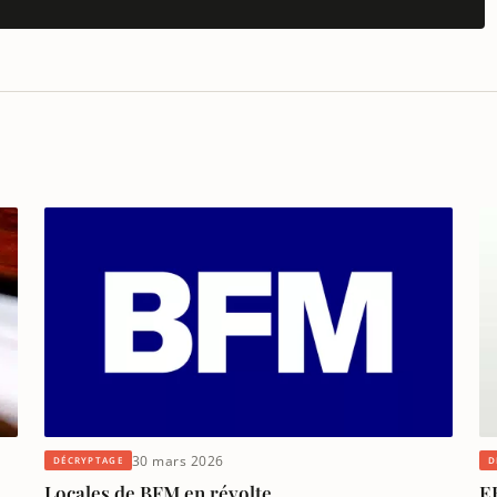
30 mars 2026
D
DÉCRYPTAGE
E
Locales de BFM en révolte