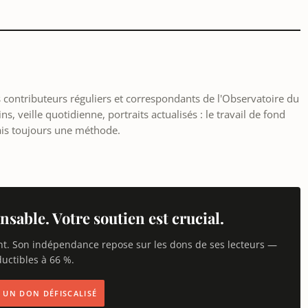
les contributeurs réguliers et correspondants de l'Observatoire du
, veille quotidienne, portraits actualisés : le travail de fond
ais toujours une méthode.
nsable. Votre soutien est crucial.
nt. Son indépendance repose sur les dons de ses lecteurs —
uctibles à 66 %.
IS UN DON DÉFISCALISÉ