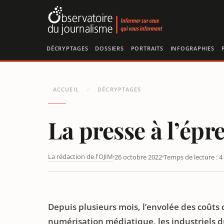
Panneau de gestion des cookies
DÉCRYPTAGES
DOSSIERS
PORTRAITS
INFOGRAPHIES
ACCUEIL
DÉCRYPTAGES
/
La presse à l’épr
La rédaction de l'OJIM
26 octobre 2022
Temps de lecture : 4
LA PRESSE À L’ÉPREUVE DE LA FLAMBÉE DU PRIX DU PA
Depuis plusieurs mois, l’envolée des coûts d
numérisation médiatique, les industriels d