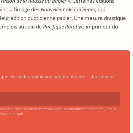
raison de la hausse du papier
». Certaines éditions
ier, à l’image des
Nouvelles Calédoniennes,
qui
leur édition quotidienne papier. Une mesure drastique
 emplois au sein de
Pacifique Rotative,
imprimeur du
ts que les médias dominants préfèrent taire — directement
urnalisme. Mes données ne seront jamais transmises à des tiers. Je peux
 chaque e-mail.