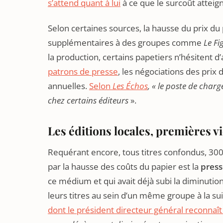
s’attend quant à lui
à ce que le surcoût atteig
Selon certaines sources, la hausse du prix du 
supplémentaires à des groupes comme
Le Fi
la production, certains papetiers n’hésitent d’
patrons de presse
, les négociations des prix
annuelles.
Selon
Les Échos
, « le poste de charg
chez certains éditeurs
».
Les éditions locales, premières vi
Requérant encore, tous titres confondus, 300
par la hausse des coûts du papier est la
press
ce médium et qui avait déjà subi la diminutio
leurs titres au sein d’un même groupe à la suit
dont le président directeur général reconnaî