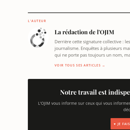
L'AUTEUR
La rédaction de l'OJIM
Derrière cette signature collective : 
journalisme. Enquêtes à plusieurs mains
qui ne porte pas toujours un nom, m
VOIR TOUS SES ARTICLES →
Notre travail est indispe
L'OJIM vous informe sur ceux qui vous informe
déd
♥ JE FA