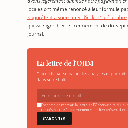
avons légèrement diminué notre pagination en 
locales ont même renoncé à leur formule pap
s’apprêtent à supprimer d’ici le 31 décembre
qui va engendrer le licenciement de dix-sept
journal.
La lettre de l'OJIM
Deux fois par semaine, les analyses et portrai
dans votre boîte.
J'accepte de recevoir la lettre de l'Observatoire du jo
me désinscrire à tout moment via le lien présent dans
S'ABONNER