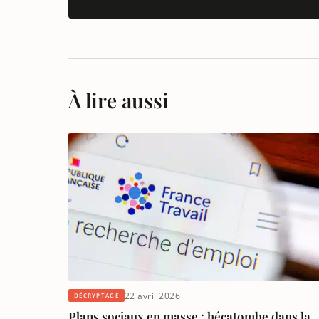
À lire aussi
22 avril 2026
DÉCRYPTAGE
Plans sociaux en masse : hécatombe dans la