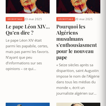
23 mai 2025
20 mai 2025
DÉCRYPTAGE
DÉCRYPTAGE
Le pape Léon XIV…
Pourquoi les
Qu’en dire ?
Algériens
musulmans
Le pape Léon XIV était
s’enthousiasment
parmi les papabile, certes,
pour le nouveau
mais pas parmi les favoris.
pape
N’ayant que peu
d’informations sur ses
« Seize siècles après sa
opinions – ce qui…
disparition, saint Augustin
impose le nom de l’Algérie
dans tous les médias du
monde », écrit un
journaliste algérien sur…