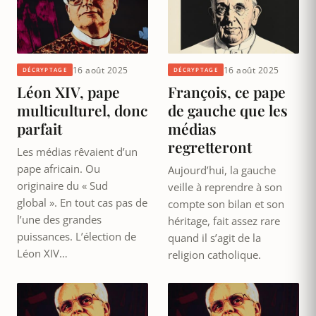
16 août 2025
16 août 2025
DÉCRYPTAGE
DÉCRYPTAGE
Léon XIV, pape
François, ce pape
multiculturel, donc
de gauche que les
parfait
médias
regretteront
Les médias rêvaient d’un
pape africain. Ou
Aujourd’hui, la gauche
originaire du « Sud
veille à reprendre à son
global ». En tout cas pas de
compte son bilan et son
l’une des grandes
héritage, fait assez rare
puissances. L’élection de
quand il s’agit de la
Léon XIV…
religion catholique.