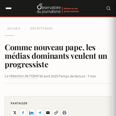
Panneau de gestion des cookies
ACCUEIL
DÉCRYPTAGES
/
Comme nouveau pape, les
médias dominants veulent un
progressiste
La rédaction de l'OJIM
30 avril 2025
Temps de lecture : 7 min
COMME NOUVEAU PAPE, LES MÉDIAS DOMINANTS VEULENT UN
PROGRESSISTE
PARTAGER