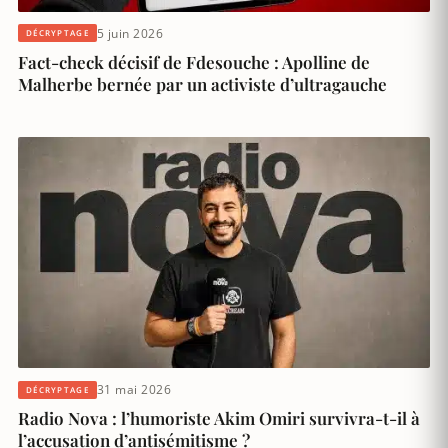
5 juin 2026
DÉCRYPTAGE
Fact-check décisif de Fdesouche : Apolline de
Malherbe bernée par un activiste d’ultragauche
31 mai 2026
DÉCRYPTAGE
Radio Nova : l’humoriste Akim Omiri survivra-t-il à
l’accusation d’antisémitisme ?