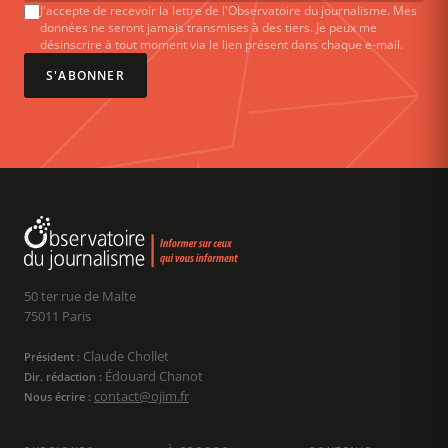
J'accepte de recevoir la lettre de l'Observatoire du journalisme. Mes
données ne seront jamais transmises à des tiers. Je peux me
désinscrire à tout moment via le lien présent dans chaque e-mail.
S'ABONNER
50 ter rue de Malte
75011 Paris
Claude Chollet
Président :
Édouard Chanot
Dir. rédaction :
contact@ojim.fr
Nous écrire :