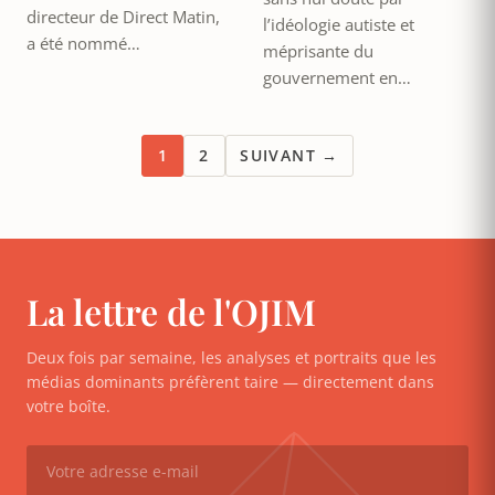
directeur de Direct Matin,
l’idéologie autiste et
a été nommé…
méprisante du
gouvernement en…
1
2
SUIVANT →
La lettre de l'OJIM
Deux fois par semaine, les analyses et portraits que les
médias dominants préfèrent taire — directement dans
votre boîte.