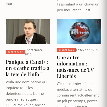
jour…
l’assimilant à un clown un
peu inquiétant. C’est…
9 septembre
17 février 2014
DÉCRYPTAGE
DÉCRYPTAGE
2015
Une autre
Panique à Canal+ :
information :
un « catho tradi » à
naissance de TV
la tête de l’info !
Libertés
Voilà une nomination qui
C’est le dernier-né des
inquiète tous les
médias alternatifs, qui
détenteurs de la bonne
connaissent actuellement
parole médiatique :
un joli printemps, portés
Guillaume Zeller, ancien
sans nul doute par