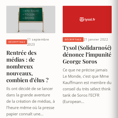
11 septembre
21 janvier 2022
DÉCRYPTAGE
DÉCRYPTAGE
2023
Tysol (Solidarność)
Rentrée des
dénonce l’impunité
médias : de
George Soros
nombreux
Ce que ne précise jamais
nouveaux,
Le Monde, c’est que Mme
combien d’élus ?
Kauffmann est membre du
Ils ont décidé de se lancer
conseil du très sélect think
dans la grande aventure
tank de Soros l’ECFR
de la création de médias, à
(European…
l’heure même où la presse
papier connaît une…