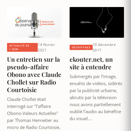
14 février
10 décembre
ACTUALITÉ DE
DÉCRYPTAGE
L'OJIM
2021
2017
Un entretien sur la
ekouter.net, un
pseudo-affaire
site à entendre
Obono avec Claude
Submergés par l’image,
Chollet sur Radio
envahis de vidéos, sidérés
Courtoisie
par la publicité urbaine,
abrutis par la télévision
Claude Chollet était
nous avons partiellement
interrogé sur "l’affaire
oublié l’audio au bénéfice
Obono-Valeurs Actuelles"
du visuel.…
par Thomas Hennetier au
micro de Radio Courtoisie,