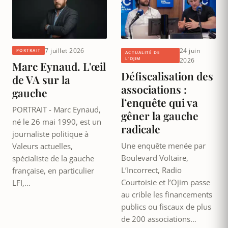
7 juillet 2026
24 juin
PORTRAIT
ACTUALITÉ DE
L'OJIM
2026
Marc Eynaud. L'œil
Défiscalisation des
de VA sur la
associations :
gauche
l’enquête qui va
PORTRAIT - Marc Eynaud,
gêner la gauche
né le 26 mai 1990, est un
radicale
journaliste politique à
Une enquête menée par
Valeurs actuelles,
Boulevard Voltaire,
spécialiste de la gauche
L’Incorrect, Radio
française, en particulier
Courtoisie et l’Ojim passe
LFI,…
au crible les financements
publics ou fiscaux de plus
de 200 associations…