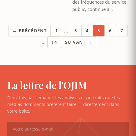
des fréquences du service
public, continue à…
…
← PRÉCÉDENT
1
3
4
5
6
7
…
14
SUIVANT →
La lettre de l'OJIM
Deux fois par semaine, les analyses et portraits que les
médias dominants préfèrent taire — directement dans
votre boîte.