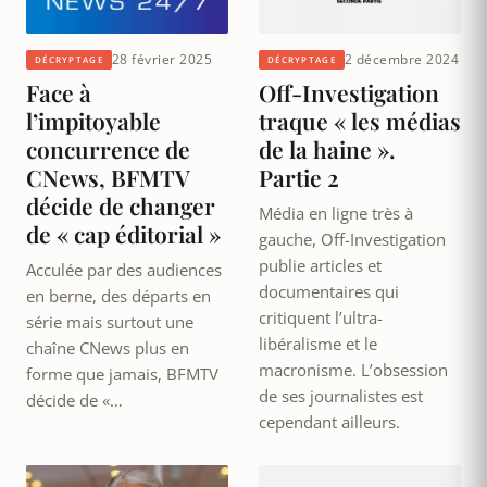
28 février 2025
2 décembre 2024
DÉCRYPTAGE
DÉCRYPTAGE
Face à
Off-Investigation
l’impitoyable
traque « les médias
concurrence de
de la haine ».
CNews, BFMTV
Partie 2
décide de changer
Média en ligne très à
de « cap éditorial »
gauche, Off-Investigation
publie articles et
Acculée par des audiences
documentaires qui
en berne, des départs en
critiquent l’ultra-
série mais surtout une
libéralisme et le
chaîne CNews plus en
macronisme. L’obsession
forme que jamais, BFMTV
de ses journalistes est
décide de «…
cependant ailleurs.