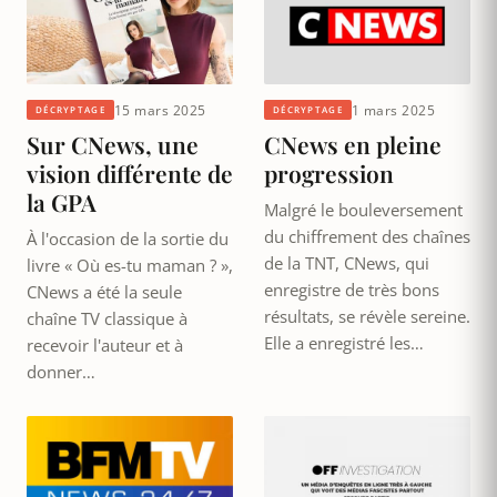
15 mars 2025
1 mars 2025
DÉCRYPTAGE
DÉCRYPTAGE
Sur CNews, une
CNews en pleine
vision différente de
progression
la GPA
Malgré le bouleversement
du chiffrement des chaînes
À l'occasion de la sortie du
de la TNT, CNews, qui
livre « Où es-tu maman ? »,
enregistre de très bons
CNews a été la seule
résultats, se révèle sereine.
chaîne TV classique à
Elle a enregistré les…
recevoir l'auteur et à
donner…