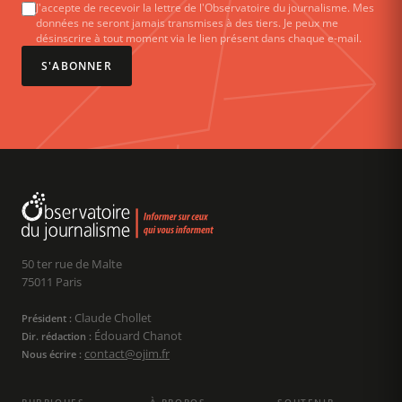
J'accepte de recevoir la lettre de l'Observatoire du journalisme. Mes
données ne seront jamais transmises à des tiers. Je peux me
désinscrire à tout moment via le lien présent dans chaque e-mail.
S'ABONNER
50 ter rue de Malte
75011 Paris
Claude Chollet
Président :
Édouard Chanot
Dir. rédaction :
contact@ojim.fr
Nous écrire :