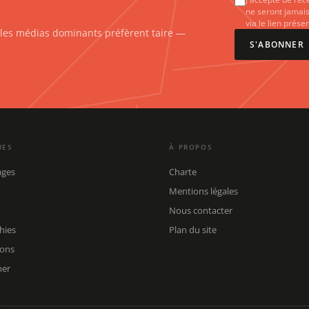
ne seront jamais
via le lien prés
e les médias dominants préfèrent taire —
S'ABONNER
UES
À PROPOS
ages
Charte
Mentions légales
Nous contacter
hies
Plan du site
ions
her