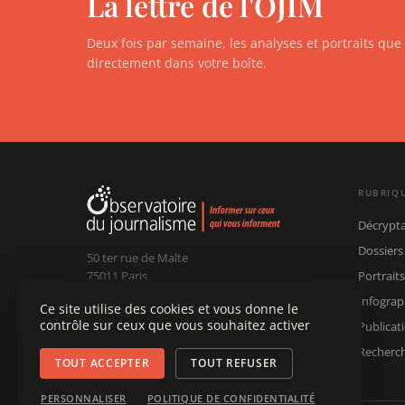
La lettre de l'OJIM
Deux fois par semaine, les analyses et portraits qu
directement dans votre boîte.
RUBRIQ
Décrypt
Dossiers
50 ter rue de Malte
75011 Paris
Portraits
Infograp
Ce site utilise des cookies et vous donne le
Claude Chollet
Président :
contrôle sur ceux que vous souhaitez activer
Publicat
Édouard Chanot
Dir. rédaction :
contact@ojim.fr
Nous écrire :
Recherc
TOUT ACCEPTER
TOUT REFUSER
PERSONNALISER
POLITIQUE DE CONFIDENTIALITÉ