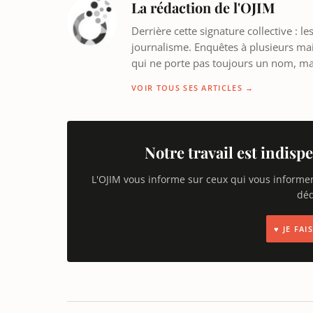
La rédaction de l'OJIM
Derrière cette signature collective : 
journalisme. Enquêtes à plusieurs mains
qui ne porte pas toujours un nom, m
VOIR TOUS SES ARTICLES →
Notre travail est indispe
L'OJIM vous informe sur ceux qui vous informe
déd
♥ JE FA