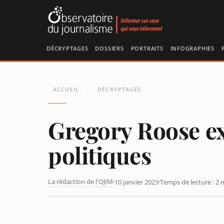
Panneau de gestion des cookies
DÉCRYPTAGES
DOSSIERS
PORTRAITS
INFOGRAPHIES
ACCUEIL
DÉCRYPTAGES
/
Gregory Roose exc
politiques
La rédaction de l'OJIM
10 janvier 2023
Temps de lecture : 2 
GREGORY ROOSE EXCLU D’UN PRIX LITTÉRAIRE POUR R