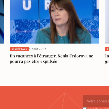
4 août 2026
DÉCRYPTAGE
D
En vacances à l’étranger, Xenia Fedorova ne
In
pourra pas être expulsée
g
J'accepte de rec