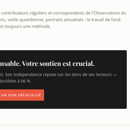
les contributeurs réguliers et correspondants de l'Observatoire du
, veille quotidienne, portraits actualisés : le travail de fond
ais toujours une méthode.
nsable. Votre soutien est crucial.
nt. Son indépendance repose sur les dons de ses lecteurs —
uctibles à 66 %.
IS UN DON DÉFISCALISÉ