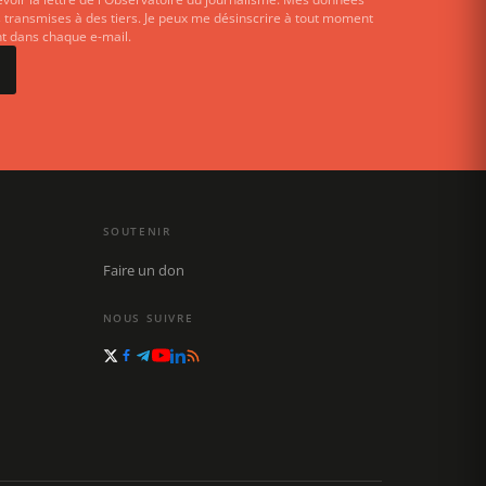
 transmises à des tiers. Je peux me désinscrire à tout moment
ent dans chaque e-mail.
SOUTENIR
Faire un don
NOUS SUIVRE