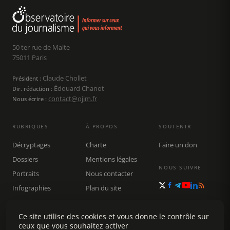
50 ter rue de Malte
75011 Paris
Claude Chollet
Président :
Édouard Chanot
Dir. rédaction :
contact@ojim.fr
Nous écrire :
RUBRIQUES
À PROPOS
SOUTENIR
Décryptages
Charte
Faire un don
Dossiers
Mentions légales
NOUS SUIVRE
Portraits
Nous contacter
Infographies
Plan du site
Publications
Ce site utilise des cookies et vous donne le contrôle sur
Rechercher
ceux que vous souhaitez activer