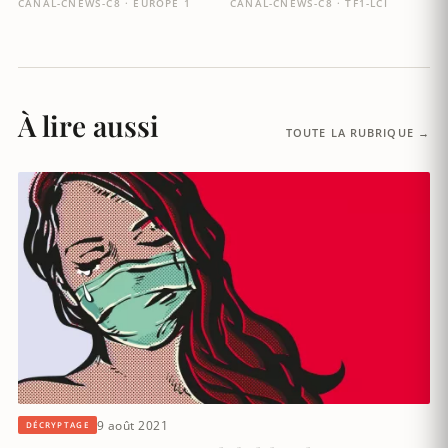
CANAL-CNEWS-C8 · EUROPE 1
CANAL-CNEWS-C8 · TF1-LCI
À lire aussi
TOUTE LA RUBRIQUE →
9 août 2021
DÉCRYPTAGE