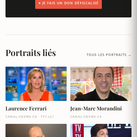
♥ JE FAIS UN DON DÉFISCALISÉ
Portraits liés
TOUS LES PORTRAITS →
Laurence Ferrari
Jean-Marc Morandini
CANAL-CNEWS-C8 · TF1-LCI
CANAL-CNEWS-C8