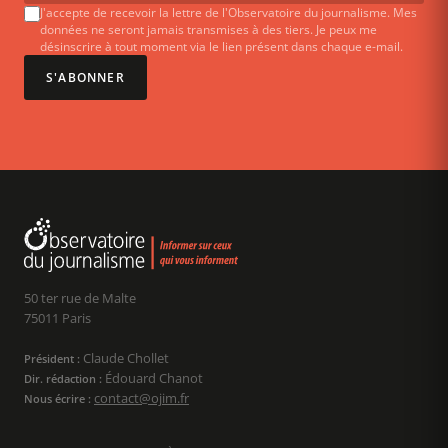
J'accepte de recevoir la lettre de l'Observatoire du journalisme. Mes
données ne seront jamais transmises à des tiers. Je peux me
désinscrire à tout moment via le lien présent dans chaque e-mail.
S'ABONNER
50 ter rue de Malte
75011 Paris
Claude Chollet
Président :
Édouard Chanot
Dir. rédaction :
contact@ojim.fr
Nous écrire :