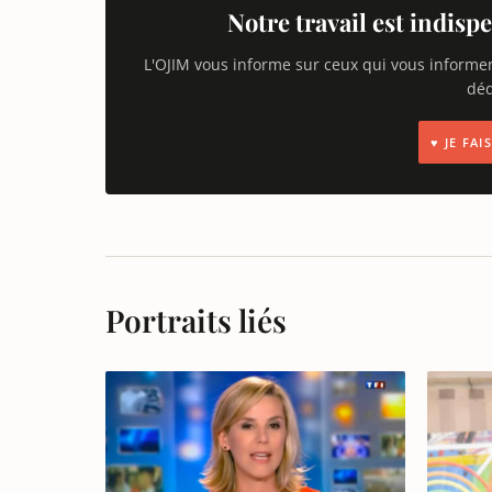
Notre travail est indispe
L'OJIM vous informe sur ceux qui vous informe
déd
♥ JE FA
Portraits liés