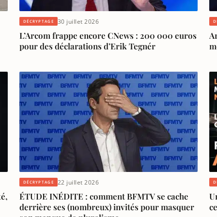
30 juillet 2026
DÉCRYPTAGE
D
L’Arcom frappe encore CNews : 200 000 euros
Ar
pour des déclarations d’Erik Tegnér
m
22 juillet 2026
DÉCRYPTAGE
D
té,
ÉTUDE INÉDITE : comment BFMTV se cache
Ur
derrière ses (nombreux) invités pour masquer
ce