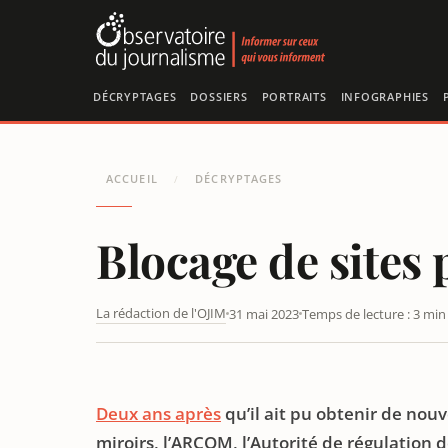
Panneau de gestion des cookies
DÉCRYPTAGES
DOSSIERS
PORTRAITS
INFOGRAPHIES
ACCUEIL
DÉCRYPTAGES
/
Blocage de sites
La rédaction de l'OJIM
31 mai 2023
Temps de lecture : 3 min
CSA + HADOPI = ARCOM
Deux ans après
qu’il ait pu obtenir de nouv
miroirs, l’ARCOM, l’Autorité de régulation