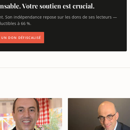
nsable. Votre soutien est crucial.
nt. Son indépendance repose sur les dons de ses lecteurs —
uctibles à 66 %.
IS UN DON DÉFISCALISÉ