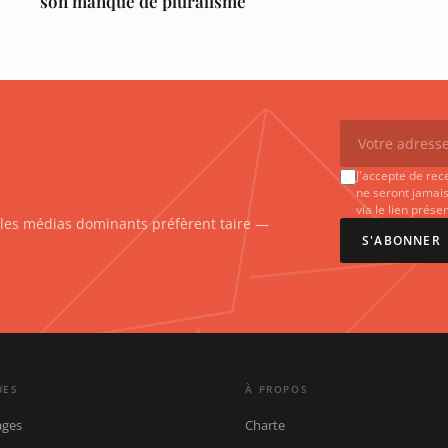
son manque de pluralisme
J'accepte de rec
ne seront jamais
via le lien prés
e les médias dominants préfèrent taire —
S'ABONNER
UES
À PROPOS
ages
Charte