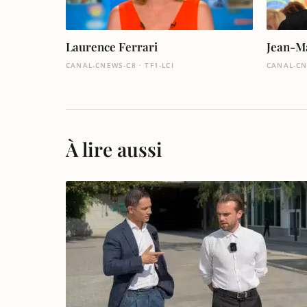
Laurence Ferrari
Jean-M
CANAL-CNEWS-C8 · TF1-LCI
CANAL-CN
À lire aussi