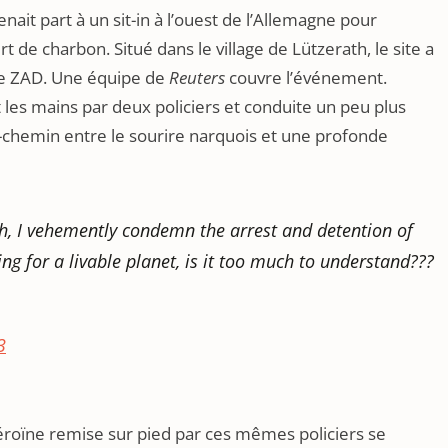
enait part à un sit-in à l’ouest de l’Allemagne pour
t de charbon. Situé dans le village de Lützerath, le site a
une ZAD. Une équipe de
Reuters
couvre l’événement.
t les mains par deux policiers et conduite un peu plus
i-chemin entre le sourire narquois et une profonde
th, I vehemently condemn the arrest and detention of
hting for a livable planet, is it too much to understand???
3
éroïne remise sur pied par ces mêmes policiers se