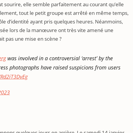
t sourire, elle semble parfaitement au courant qu’elle
alement, tout le petit groupe est arrêté en même temps,
trôle d’identité ayant pris quelques heures. Néanmoins,
ussée lors de la manœuvre ont très vite amené une
rait pas une mise en scène ?
erg
was involved in a controversial ‘arrest’ by the
ress photographs have raised suspicions from users
o/Rd2iT3DvEg
2023
venons quelques jours en arrière. Le samedi 14 janvier,