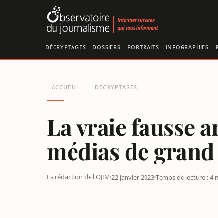
Panneau de gestion des cookies
DÉCRYPTAGES
DOSSIERS
PORTRAITS
INFOGRAPHIES
ACCUEIL
DÉCRYPTAGES
/
La vraie fausse a
médias de grand
La rédaction de l'OJIM
22 janvier 2023
Temps de lecture : 4 
LA VRAIE FAUSSE ARRESTATION DE GRETA THUNBERG 