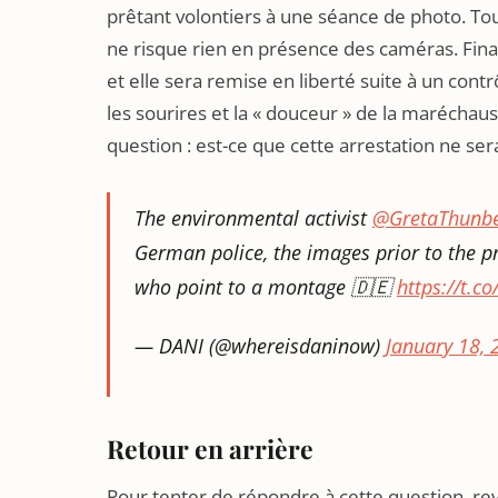
prêtant volontiers à une séance de photo. Tou
ne risque rien en présence des caméras. Fin
et elle sera remise en liberté suite à un con
les sourires et la « douceur » de la marécha
question : est-ce que cette arrestation ne se
The environmental activist
@GretaThunb
German police, the images prior to the p
who point to a montage 🇩🇪
https://t.c
— DANI (@whereisdaninow)
January 18, 
Retour en arrière
Pour tenter de répondre à cette question, re