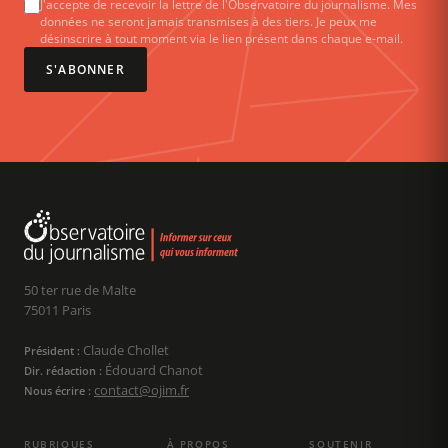
J'accepte de recevoir la lettre de l'Observatoire du journalisme. Mes
données ne seront jamais transmises à des tiers. Je peux me
désinscrire à tout moment via le lien présent dans chaque e-mail.
S'ABONNER
50 ter rue de Malte
75011 Paris
Claude Chollet
Président :
Édouard Chanot
Dir. rédaction :
contact@ojim.fr
Nous écrire :
RUBRIQUES
À PROPOS
SOUTENIR