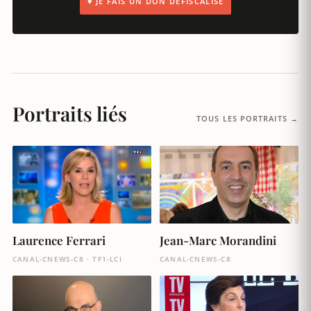
♥ JE FAIS UN DON DÉFISCALISÉ
Portraits liés
TOUS LES PORTRAITS →
Laurence Ferrari
Jean-Marc Morandini
CANAL-CNEWS-C8 · TF1-LCI
CANAL-CNEWS-C8