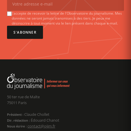
J'accepte de recevoir la lettre de l'Observatoire du journalisme. Mes
données ne seront jamais transmises à des tiers. Je peux me
désinscrire à tout moment via le lien présent dans chaque e-mail.
S'ABONNER
50 ter rue de Malte
75011 Paris
Claude Chollet
Président :
Édouard Chanot
Dir. rédaction :
contact@ojim.fr
Nous écrire :