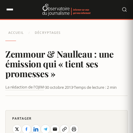
Panneau de gestion des cookies
ACCUEIL
DÉCRYPTAGES
/
Zemmour & Naulleau : une
émission qui « tient ses
promesses »
La rédaction de l'OJIM
30 octobre 2013
Temps de lecture : 2 min
ZEMMOUR & NAULLEAU : UNE ÉMISSION QUI « TIENT SES
PROMESSES »
PARTAGER