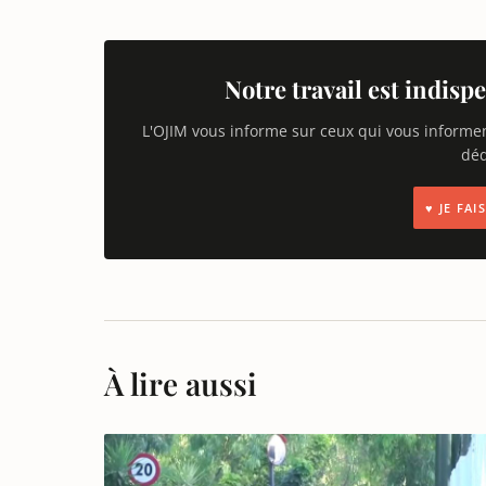
Notre travail est indispe
L'OJIM vous informe sur ceux qui vous informe
déd
♥ JE FA
À lire aussi