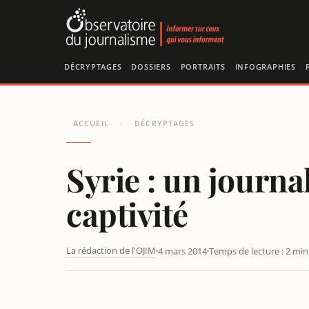
Panneau de gestion des cookies
DÉCRYPTAGES
DOSSIERS
PORTRAITS
INFOGRAPHIES
ACCUEIL
DÉCRYPTAGES
/
Syrie : un journa
captivité
La rédaction de l'OJIM
4 mars 2014
Temps de lecture : 2 min
SYRIE : UN JOURNALISTE ESPAGNOL LIBÉRÉ APRÈS 6 MO