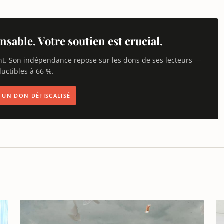
nsable. Votre soutien est crucial.
nt. Son indépendance repose sur les dons de ses lecteurs —
uctibles à 66 %.
IS UN DON DÉFISCALISÉ