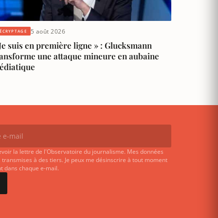
5 août 2026
ÉCRYPTAGE
Je suis en première ligne » : Glucksmann
ransforme une attaque mineure en aubaine
édiatique
evoir la lettre de l'Observatoire du journalisme. Mes données
 transmises à des tiers. Je peux me désinscrire à tout moment
ent dans chaque e-mail.