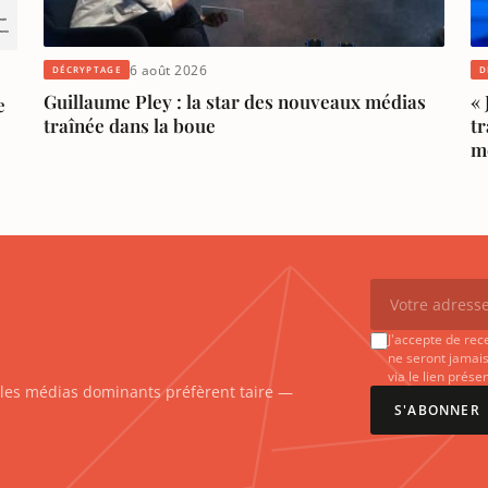
6 août 2026
DÉCRYPTAGE
D
Guillaume Pley : la star des nouveaux médias
« 
e
traînée dans la boue
t
m
J'accepte de rec
ne seront jamais
via le lien prés
e les médias dominants préfèrent taire —
S'ABONNER