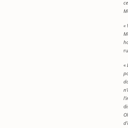
ce
M
« 
Ma
ho
ru
«
po
da
n’
l’
di
Ol
d’