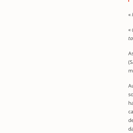
«
«
ta
As
(S
ma
Au
so
ha
ca
de
da