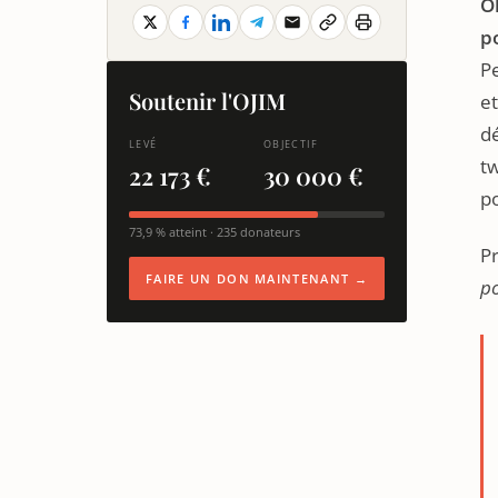
O
p
Pe
Soutenir l'OJIM
et
dé
LEVÉ
OBJECTIF
tw
22 173 €
30 000 €
po
73,9 % atteint · 235 donateurs
Pr
FAIRE UN DON MAINTENANT →
po