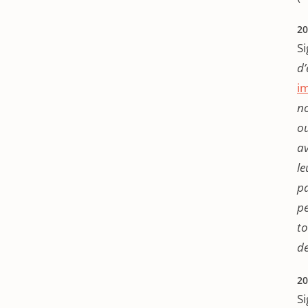
20
Si
d’
i
no
ou
av
le
pa
pe
to
de
20
Si