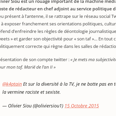
livier Siou est un rouage important de la machine média
oste de rédacteur en chef adjoint au service politique 
u présent à l’antenne, il se rattrape sur le réseau social Tw
 à exposer franchement ses orientations politiques, culture
fend d’enfreindre les règles de déontologie journalistique
eets » et garder son objectivité pour « son taf »… En tout 
litiquement correcte qui règne dans les salles de rédactio
ésentation de son compte twitter :
« Je mets ma subjectivit
ur mon taf. Marié de l’an II »
@k4ptain
Et sur la diversité à la TV, je ne botte pas e
la vermine raciste et sexiste.
— Olivier Siou (@oliviersiou1)
15 Octobre 2015