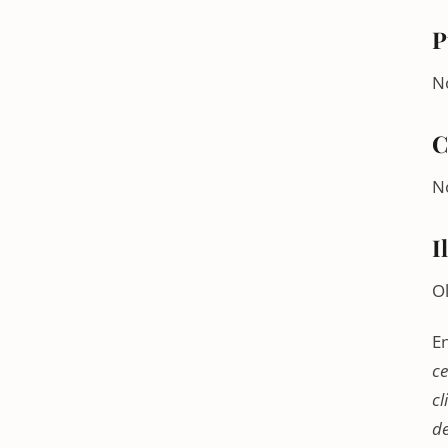
P
N
C
N
Il
Ol
En
ce
cl
de