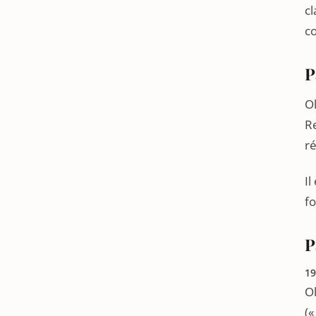
cl
c
P
Ol
Re
r
I
fo
P
19
Ol
(«