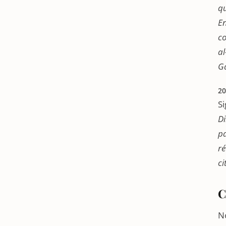
qu
En
co
al
Ga
20
Si
Di
pa
ré
ci
C
N