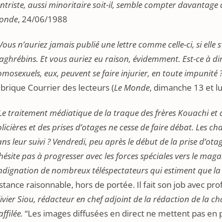
ntriste, aussi minoritaire soit-il, semble compter davantage 
onde
, 24/06/1988
Vous n’auriez jamais publié une lettre comme celle-ci, si elle s
ghrébins. Et vous auriez eu raison, évidemment. Est-ce à dir
mosexuels, eux, peuvent se faire injurier, en toute impunité ?
brique Courrier des lecteurs (
Le Monde
, dimanche 13 et lu
Le traitement médiatique de la traque des frères Kouachi et 
licières et des prises d’otages ne cesse de faire débat. Les cha
ns leur suivi ? Vendredi, peu après le début de la prise d’ot
hésite pas à progresser avec les forces spéciales vers le magas
indignation de nombreux téléspectateurs qui estiment que la 
stance raisonnable, hors de portée. Il fait son job avec pr
ivier Siou, rédacteur en chef adjoint de la rédaction de la 
affilée.
“Les images diffusées en direct ne mettent pas en pér