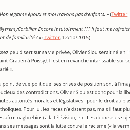
Mon légitime époux et moi n’avons pas d’enfants.
» (
Twitter
,
@JeremyCorbillar Encore le tutoiement ??? Il faut me rafraîchi
nt de familiarité ?
» (
Twitter
, 12/10/2015)
sez peu disert sur sa vie privée, Olivier Siou serait né en
aint-Gratien à Poissy
)
. Il est en revanche intarissable sur 
rié ».
 point de vue politique, ses prises de position sont à l’ima
ucieux des contradictions, Olivier Siou est donc pour la li
utes autorités morales et législatives ; pour le droit au 
tholiques. Pour lui, les races n’existent pas, mais il faut pl
s afro-maghrébins) à la télévision, etc. Les deux seuls s
ns ses messages sont la lutte contre le racisme (« la vermi