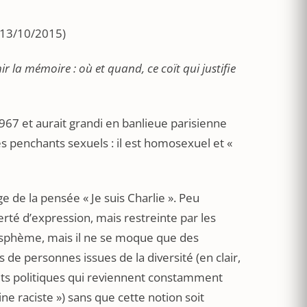
 13/10/2015)
r la mémoire : où et quand, ce coït qui justifie
 1967 et aurait grandi en banlieue parisienne
ses penchants sexuels : il est homosexuel et «
ge de la pensée « Je suis Charlie ». Peu
berté d’expression, mais restreinte par les
blasphème, mais il ne se moque que des
us de personnes issues de la diversité (en clair,
ujets politiques qui reviennent constamment
ne raciste ») sans que cette notion soit