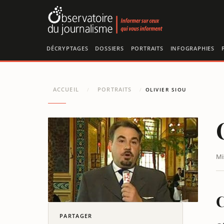
Panneau de gestion des cookies
DÉCRYPTAGES
DOSSIERS
PORTRAITS
INFOGRAPHIES
ACCUEIL
PORTRAITS
/
/
OLIVIER SIOU
Mi
C
PARTAGER