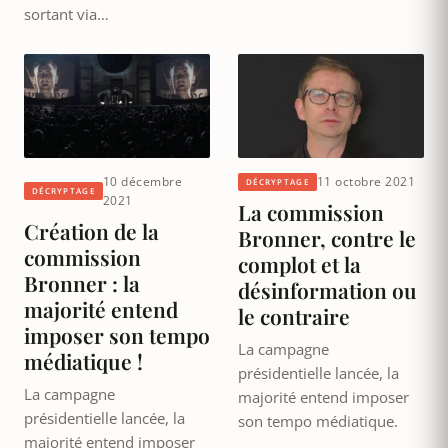
sortant via…
10 décembre
11 octobre 2021
DÉCRYPTAGE
DÉCRYPTAGE
2021
La commission
Création de la
Bronner, contre le
commission
complot et la
Bronner : la
désinformation ou
majorité entend
le contraire
imposer son tempo
La campagne
médiatique !
présidentielle lancée, la
La campagne
majorité entend imposer
présidentielle lancée, la
son tempo médiatique.
majorité entend imposer