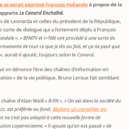
e se serait exprimé François Hollande
à propos de la
rapporte
Le Canard Enchaîné.
ns de Leonarda et celles du président de la République,
 sorte de dialogue qui a fortement déplu à François
candale ». « BFMTV et i>Télé ont procédé à une sorte de
manente de tout ce que je dis ou fais, et ça ne peut que
»,
aurait-il ajouté, toujours selon le
Canard.
out on dénonce l’ère des chaînes d’information en
sation »
de la vie politique, Bruno Leroux fait semblant
 chaîne d’Alain Weill
« B-FN ». « On est dans la société du
uzz, est préférée au fond
,
déplore un conseiller en
 ne s’est pas adapté à cette nouvelle forme de
ution copernicienne. »
Il ajoute qu’on est passé
« de