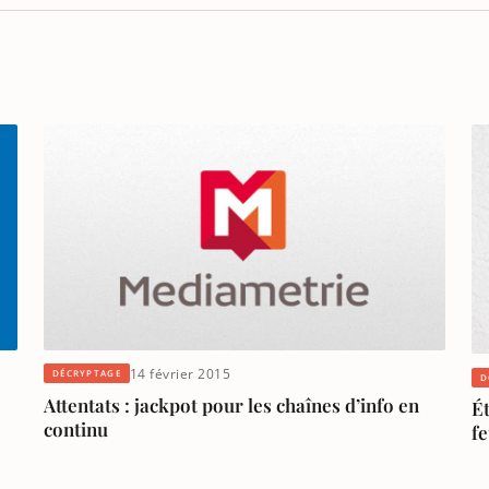
14 février 2015
DÉCRYPTAGE
D
Attentats : jackpot pour les chaînes d’info en
Ét
continu
f