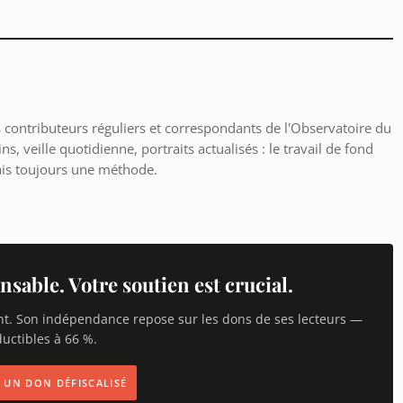
les contributeurs réguliers et correspondants de l'Observatoire du
, veille quotidienne, portraits actualisés : le travail de fond
ais toujours une méthode.
nsable. Votre soutien est crucial.
nt. Son indépendance repose sur les dons de ses lecteurs —
uctibles à 66 %.
IS UN DON DÉFISCALISÉ