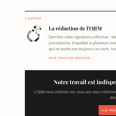
L'AUTEUR
La rédaction de l'OJIM
Derrière cette signature collective : 
journalisme. Enquêtes à plusieurs mains
qui ne porte pas toujours un nom, m
VOIR TOUS SES ARTICLES →
Notre travail est indispe
L'OJIM vous informe sur ceux qui vous informe
déd
♥ JE FA