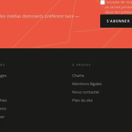
J'accepte de rec
ne seront jamais
via le lien prés
e les médias dominants préfèrent taire —
S'ABONNER
UES
À PROPOS
ages
Charte
Mentions légales
Nous contacter
hies
Plan du site
ions
her