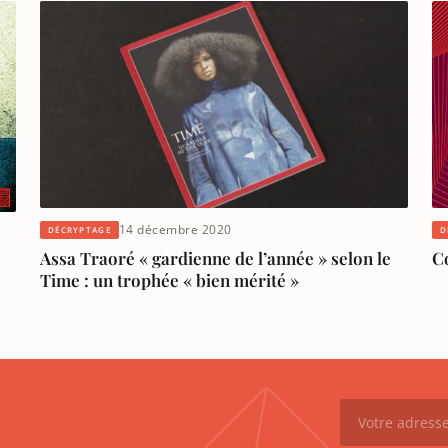
14 décembre 2020
DÉCRYPTAGE
D
Assa Traoré « gardienne de l’année » selon le
C
Time : un trophée « bien mérité »