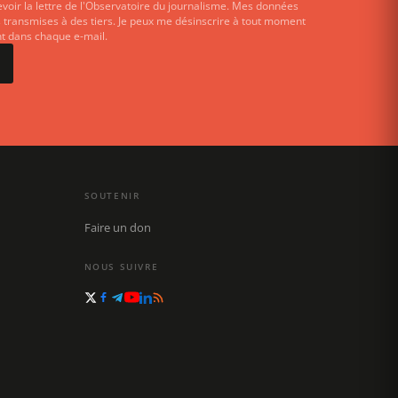
evoir la lettre de l'Observatoire du journalisme. Mes données
 transmises à des tiers. Je peux me désinscrire à tout moment
ent dans chaque e-mail.
SOUTENIR
Faire un don
NOUS SUIVRE