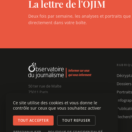
La lettre de l'OJIM
Deux fois par semaine, les analyses et portraits qu
directement dans votre boîte.
RUBRIQ
Décrypt
Dossiers
50 ter rue de Malte
75011 Paris
Portraits
Infograp
Ce site utilise des cookies et vous donne le
Claude Chollet
Président :
contrôle sur ceux que vous souhaitez activer
Publicat
Édouard Chanot
Dir. rédaction :
contact@ojim.fr
Nous écrire :
Recherc
TOUT ACCEPTER
TOUT REFUSER