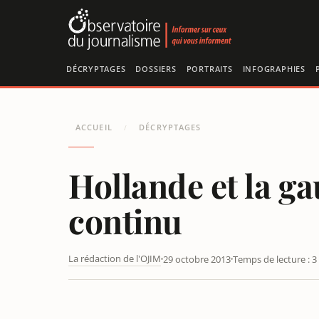
Panneau de gestion des cookies
DÉCRYPTAGES
DOSSIERS
PORTRAITS
INFOGRAPHIES
ACCUEIL
DÉCRYPTAGES
/
Hollande et la ga
continu
La rédaction de l'OJIM
29 octobre 2013
Temps de lecture : 3
HOLLANDE ET LA GAUCHE CONTRE LES CHAÎNES D’INF