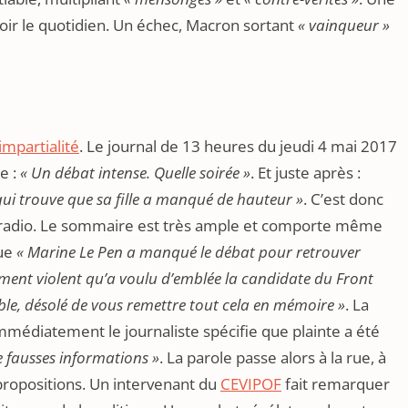
voir le quotidien. Un échec, Macron sortant
« vainqueur »
impartialité
. Le journal de 13 heures du jeudi 4 mai 2017
e :
« Un débat intense. Quelle soirée »
. Et juste après :
 qui trouve que sa fille a manqué de hauteur »
. C’est donc
 la radio. Le sommaire est très ample et comporte même
que
« Marine Le Pen a manqué le débat pour retrouver
ment violent qu’a voulu d’emblée la candidate du Front
able, désolé de vous remettre tout cela en mémoire »
. La
médiatement le journaliste spécifie que plainte a été
 fausses informations »
. La parole passe alors à la rue, à
propositions. Un intervenant du
CEVIPOF
fait remarquer