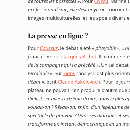
de toutes les bassesses »
. Pour
CNews
, Marine 
professionnalisme, elle s’est noyée »
. Tournent 
images multiculturelles, et les appels divers e
La presse en ligne ?
Pour
Causeur
, le débat a été
« pitoyable »
,
« n
français »
selon
Jacques Bichot
. Il a même ét
de la campagne qui l’a précédé »
. Un tel déba
terminale »
. Sur
Slate
, l’analyse est plus orient
débat »
, écrit
Claude Askolovitch
. Pour le jou
plateau ne pouvait rien produire d’autre que 
dialectiser avec l’extrême-droite, dans le plus 
voulait-on ? Rêvait-on, enfin, d’un lepénisme d
spectacle du pouvoir ? Dans ses diatribes et se
transformé un instant démocratique en un ma