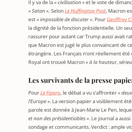
Il y va de la
« civilisation »
et le vote de dimanch
« Satan ».
Selon
Le Huffington Post
, Macron e
est
« impossible de discuter »
. Pour
Geoffroy C
la dignité de la fonction présidentielle. Un se
rassurer pour autant car Trump aussi avait ra
que Macron est jugé le plus convaincant de 
étrangère. Les Français n’ont réellement été
Royal ont trouvé Macron
« à la hauteur, sérieu
Les survivants de la presse papie
Pour
Le Figaro
, le débat a vu s’affronter
« deux
l’Europe »
. La version papier a visiblement été
parole est donnée à Jean-Marie Le Pen, lequel
et non des présidentiables »
. Le journal a auss
sondage et communicants. Verdict : ample vi