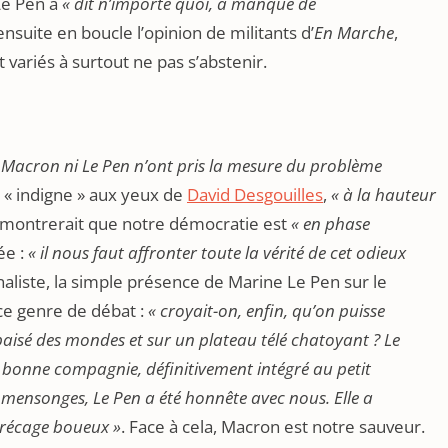
Le Pen a
« dit n’importe quoi, a manqué de
ensuite en boucle l’opinion de militants d’
En Marche
,
t variés à surtout ne pas s’abstenir.
i Macron ni Le Pen n’ont pris la mesure du problème
é « indigne » aux yeux de
David Desgouilles
,
« à la hauteur
t montrerait que notre démocratie est
« en phase
ée :
« il nous faut affronter toute la vérité de cet odieux
rnaliste, la simple présence de Marine Le Pen sur le
ce genre de débat :
« croyait-on, enfin, qu’on puisse
apaisé des mondes et sur un plateau télé chatoyant ? Le
e bonne compagnie, définitivement intégré au petit
s mensonges, Le Pen a été honnête avec nous. Elle a
récage boueux »
. Face à cela, Macron est notre sauveur.