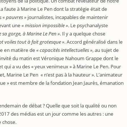
itoyens de la politique. Un combat révélateur de notre
a faute à Marine Le Pen dont la stratégie était de
es
« pauvres »
journalistes, incapables de maintenir
devant une
« mission impossible »
. Le psychanalyste
e sa gorge, à Marine Le Pen »
. Il y a quelque chose
t voiles tout à fait grotesque »
. Accord généralisé dans le
rre en matière de
« capacités intellectuelles »
, au sujet de
invité du matin est Véronique Nahoum Grappe dont le
in et qui a vu des « yeux venimeux » à Marine Le Pen. Pour
et, Marine Le Pen « n’est pas à la hauteur ». L’animateur
ogue » est membre de la fondation Jean Jaurès, émanation
endemain de débat ? Quelle que soit la qualité ou non
 2017 des médias est un jour comme les autres : une
e chose.