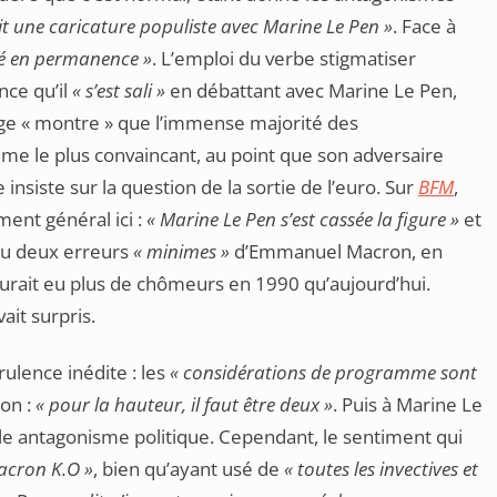
t une caricature populiste avec Marine Le Pen »
. Face à
sé en permanence »
. L’emploi du verbe stigmatiser
nce qu’il
« s’est sali »
en débattant avec Marine Le Pen,
e « montre » que l’immense majorité des
e le plus convaincant, au point que son adversaire
e insiste sur la question de la sortie de l’euro. Sur
BFM
,
ment général ici :
« Marine Le Pen s’est cassée la figure »
et
ou deux erreurs
« minimes »
d’Emmanuel Macron, en
y aurait eu plus de chômeurs en 1990 qu’aujourd’hui.
ait surpris.
rulence inédite : les
« considérations de programme sont
ron :
« pour la hauteur, il faut être deux »
. Puis à Marine Le
able antagonisme politique. Cependant, le sentiment qui
acron K.O »
, bien qu’ayant usé de
« toutes les invectives et