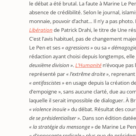
le débat a été brutal. La faute à Marine Le Pe
absence de crédibilité. Selon le journal, islam
monnaie, pouvoir d’achat… Il n’y a pas photo. 
Libération
de Patrick Drahi, le titre de Une r
C’est l’avis habituel, pas de changement maj
Le Pen et ses
« agressions »
ou sa
« démagogie
rédaction ayant choisi depuis longtemps, ell
deuxième division »
.
L’Humanité
n’évoque pas 
représenté par
« l’extrême droite »
, reprenant
« antifascistes »
en usage depuis la création 
d’empoigne », sans aucune clarté, due au c
laquelle il serait impossible de dialoguer. À B
« violence inouïe »
du débat. Résultat des cour
de se présidentialiser »
. Dans son édition daté
« la stratégie du mensonge »
de Marine Le Pen. 
« d’opposante radicale »
plus que de président