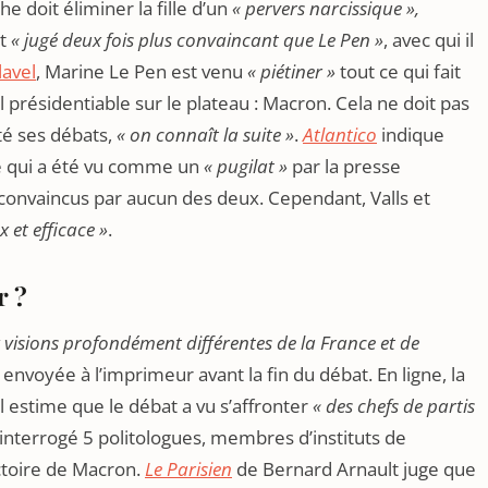
e doit éliminer la fille d’un
« pervers narcissique »,
st
« jugé deux fois plus convaincant que Le Pen »
, avec qui il
lavel
, Marine Le Pen est venu
« piétiner »
tout ce qui fait
ul présidentiable sur le plateau : Macron. Cela ne doit pas
té ses débats,
« on connaît la suite »
.
Atlantico
indique
ce qui a été vu comme un
« pugilat »
par la presse
 convaincus par aucun des deux. Cependant, Valls et
x et efficace »
.
r ?
 visions profondément différentes de la France et de
 envoyée à l’imprimeur avant la fin du débat. En ligne, la
 estime que le débat a vu s’affronter
« des chefs de partis
i interrogé 5 politologues, membres d’instituts de
ctoire de Macron.
Le Parisien
de Bernard Arnault juge que