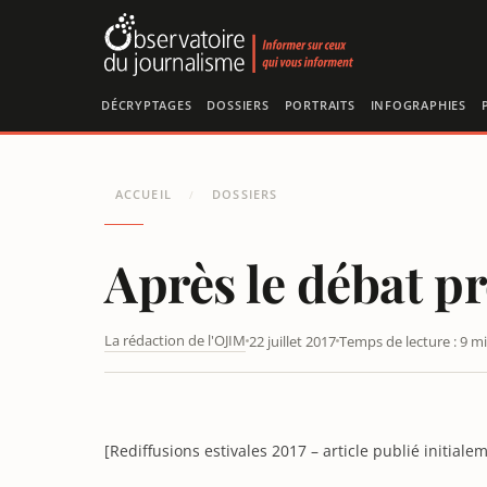
Panneau de gestion des cookies
DÉCRYPTAGES
DOSSIERS
PORTRAITS
INFOGRAPHIES
ACCUEIL
DOSSIERS
/
Après le débat pr
La rédaction de l'OJIM
22 juillet 2017
Temps de lecture : 9 m
[DOSSIER] APRÈS LE DÉBAT PRÉSIDENTIEL ?
[Rediffusions estivales 2017 – article publié initiale