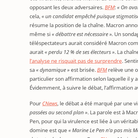
opposant les deux adversaires.
BFM
:
« On avai
cela,
« un candidat empêché puisque stigmati
résume la position de la chaîne. Macron anno
même si
« débattre est nécessaire ».
Un sondag
téléspectateurs aurait considéré Macron comm
aurait
« perdu 12 % de ses électeurs »
. La chaîn
l’analyse ne risquait pas de surprendre
. Senti
sa
« dynamique »
est brisée.
BFM
relève une 
particulier son affirmation selon laquelle il 
Évidemment, à suivre le débat, l’affirmation av
Pour
CNews
, le débat a été marqué par une vi
passées au second plan »
. La parole est à Mac
Pen, pour qui la virulence est liée à un vérit
domine est que
« Marine Le Pen n’a pas mis M