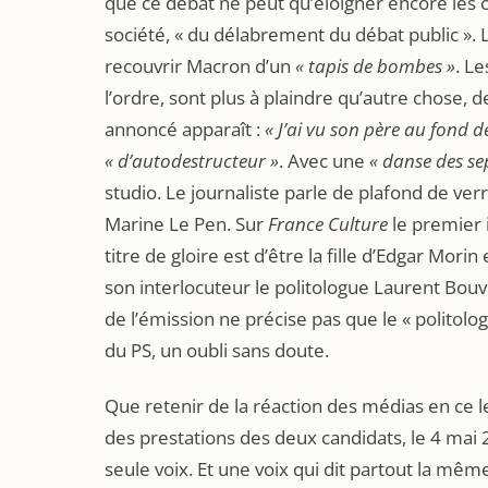
que ce débat ne peut qu’éloigner encore les c
société, « du délabrement du débat public ». L
recouvrir Macron d’un
« tapis de bombes »
. L
l’ordre, sont plus à plaindre qu’autre chose, 
annoncé apparaît :
« J’ai vu son père au fond d
« d’autodestructeur »
. Avec une
« danse des sep
studio. Le journaliste parle de plafond de ve
Marine Le Pen. Sur
France Culture
le premier 
titre de gloire est d’être la fille d’Edgar Mor
son interlocuteur le politologue Laurent Bouv
de l’émission ne précise pas que le « politol
du PS, un oubli sans doute.
Que retenir de la réaction des médias en ce l
des prestations des deux candidats, le 4 mai
seule voix. Et une voix qui dit partout la mêm