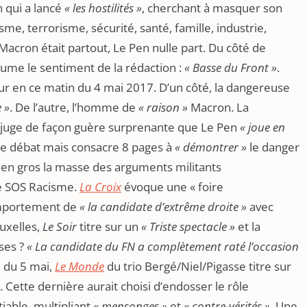
n qui a lancé
« les hostilités »
, cherchant à masquer son
isme, terrorisme, sécurité, santé, famille, industrie,
Macron était partout, Le Pen nulle part. Du côté de
ésume le sentiment de la rédaction :
« Basse du Front »
.
eur en ce matin du 4 mai 2017. D’un côté, la dangereuse
 »
. De l’autre, l’homme de
« raison »
Macron. La
e juge de façon guère surprenante que Le Pen
« joue en
le débat mais consacre 8 pages à
« démontrer »
le danger
 en gros la masse des arguments militants
de SOS Racisme.
La Croix
évoque une « foire
omportement de
« la candidate d’extrême droite »
avec
ruxelles,
Le Soir
titre sur un
« Triste spectacle »
et la
ses ?
« La candidate du FN a complètement raté l’occasion
e du 5 mai,
Le Monde
du trio Bergé/Niel/Pigasse titre sur
Cette dernière aurait choisi d’endosser le rôle
iable, multipliant
« mensonges »
et
« contre-vérités »
. Une