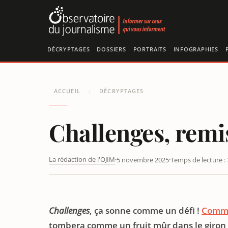
Panneau de gestion des cookies
DÉCRYPTAGES
DOSSIERS
PORTRAITS
INFOGRAPHIES
ACCUEIL
DÉCRYPTAGES
/
Challenges, remi
La rédaction de l'OJIM
5 novembre 2025
Temps de lecture :
LA SDJ DE CHALLENGES DÉNONCE LE BOULEVARD FAIT
Challenges
, ça sonne comme un défi !
Comm
tombera comme un fruit mûr dans le giron 