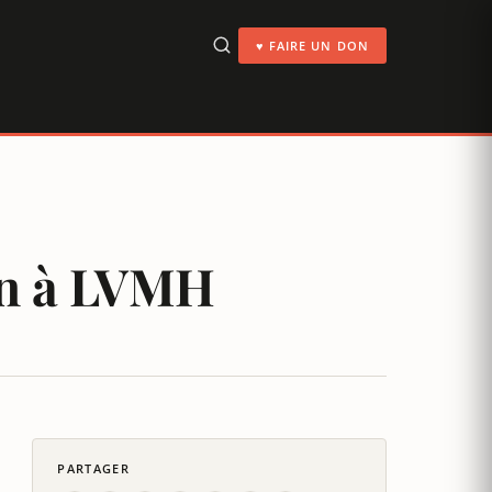
♥ FAIRE UN DON
ion à LVMH
PARTAGER