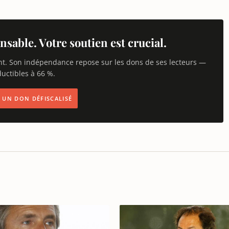
nsable. Votre soutien est crucial.
nt. Son indépendance repose sur les dons de ses lecteurs —
uctibles à 66 %.
IS UN DON DÉFISCALISÉ