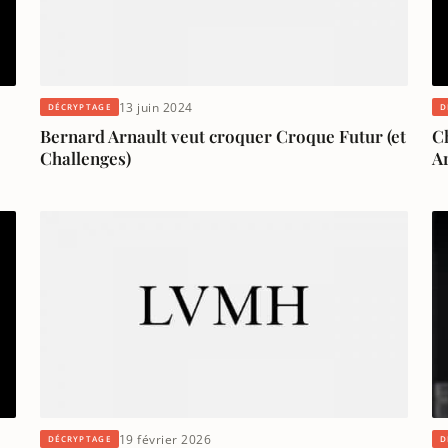
13 juin 2024
DÉCRYPTAGE
D
Bernard Arnault veut croquer Croque Futur (et
C
Challenges)
Ar
19 février 2026
DÉCRYPTAGE
D