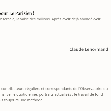
pour Le Parisien !
 ensorcèle, la valse des millions. Après avoir déjà abondé (voir
 LVMH injecte 140 M€ de plus…
Claude Lenormand
les contributeurs réguliers et correspondants de l'Observatoire du
, veille quotidienne, portraits actualisés : le travail de fond
ais toujours une méthode.