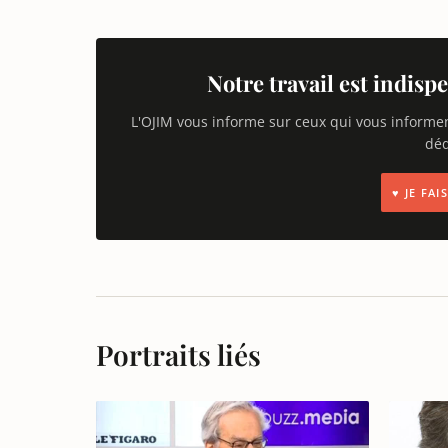
Notre travail est indispe
L'OJIM vous informe sur ceux qui vous informe
déd
♥ JE FA
Portraits liés