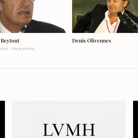
 Beytout
Denis Olivennes
NTER · FRANCEINFO