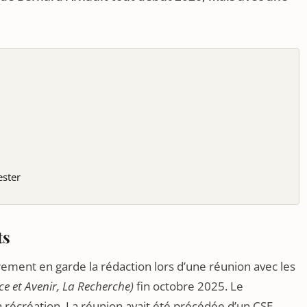
ester
ts
rement en garde la rédaction lors d’une réunion avec les
ce et Avenir, La Recherche)
fin octobre 2025. Le
 récréation. La réunion avait été précédée d’un CSE