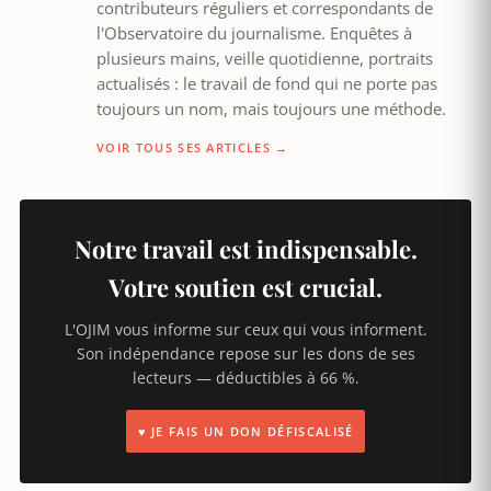
contributeurs réguliers et correspondants de
l'Observatoire du journalisme. Enquêtes à
plusieurs mains, veille quotidienne, portraits
actualisés : le travail de fond qui ne porte pas
toujours un nom, mais toujours une méthode.
VOIR TOUS SES ARTICLES →
Notre travail est indispensable.
Votre soutien est crucial.
L'OJIM vous informe sur ceux qui vous informent.
Son indépendance repose sur les dons de ses
lecteurs — déductibles à 66 %.
♥ JE FAIS UN DON DÉFISCALISÉ