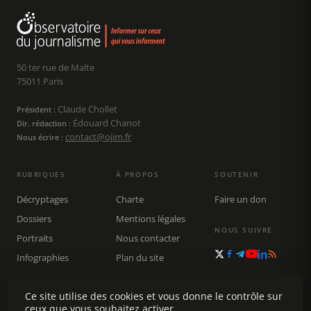
50 ter rue de Malte
75011 Paris
Claude Chollet
Président :
Édouard Chanot
Dir. rédaction :
contact@ojim.fr
Nous écrire :
RUBRIQUES
À PROPOS
SOUTENIR
Décryptages
Charte
Faire un don
Dossiers
Mentions légales
NOUS SUIVRE
Portraits
Nous contacter
Infographies
Plan du site
Publications
Rechercher
Ce site utilise des cookies et vous donne le contrôle sur
ceux que vous souhaitez activer