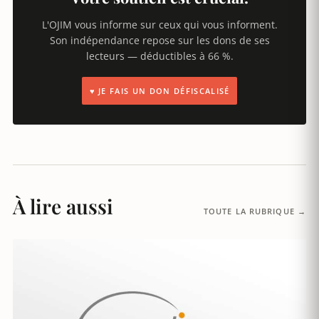
L'OJIM vous informe sur ceux qui vous informent.
Son indépendance repose sur les dons de ses
lecteurs — déductibles à 66 %.
♥ JE FAIS UN DON DÉFISCALISÉ
À lire aussi
TOUTE LA RUBRIQUE →