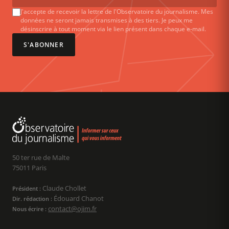
J'accepte de recevoir la lettre de l'Observatoire du journalisme. Mes
données ne seront jamais transmises à des tiers. Je peux me
désinscrire à tout moment via le lien présent dans chaque e-mail.
S'ABONNER
50 ter rue de Malte
75011 Paris
Claude Chollet
Président :
Édouard Chanot
Dir. rédaction :
contact@ojim.fr
Nous écrire :