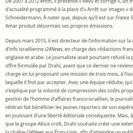
De 2007 à 2012 enfin, il présente « Revu et corrigé », un
d’actualité programmé à la place d’« Arrêt sur images » d
Schneidermann. À noter que, depuis qu’il est sur
France 
Amar produit désormais ses propres émissions.
Depuis mars 2015, il est directeur de l’information sur la
d’info israélienne
i24News
, en charge des rédactions fran
anglaise et arabe. Le journaliste avait pourtant refusé la
offre formulée par Drahi, avant que ce dernier ne revienn
charge en lui proposant une mission de trois mois, à l’is
laquelle il finit par accepter. Avec une équipe réduite, qui
s’explique par la volonté de compression des coûts propr
gestion de l’homme d’affaires franco-israélien, le journali
vétéran fait bénéficier les jeunes reporters de son expér
en jouissant d’une liberté éditoriale conséquente. Mais,
que le groupe Altice croît, Drahi souhaite créer une exte
la chaîne
i24News
aux États-Unis, afin d’atteindre un publ