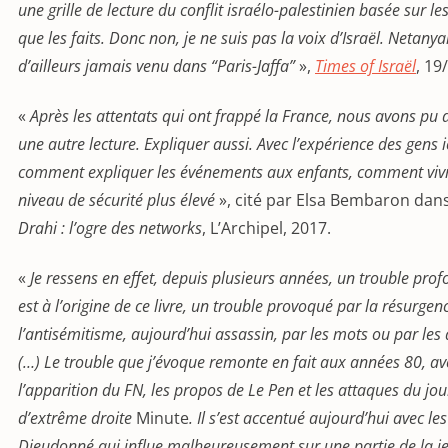
une grille de lecture du conflit israélo-palestinien basée sur les 
que les faits. Donc non, je ne suis pas la voix d’Israël. Netanya
d’ailleurs jamais venu dans “Paris-Jaffa”
»,
Times of Israël
, 19
«
Après les attentats qui ont frappé la France, nous avons pu
une autre lecture. Expliquer aussi. Avec l’expérience des gens ic
comment expliquer les événements aux enfants, comment viv
niveau de sécurité plus élevé
», cité par Elsa Bembaron dan
Drahi : l’ogre des networks
, L’Archipel, 2017.
«
Je ressens en effet, depuis plusieurs années, un trouble prof
est à l’origine de ce livre, un trouble provoqué par la résurgen
l’antisémitisme, aujourd’hui assassin, par les mots ou par les
(…) Le trouble que j’évoque remonte en fait aux années 80, av
l’apparition du FN, les propos de Le Pen et les attaques du jou
d’extrême droite
Minute
. Il s’est accentué aujourd’hui avec les
Dieudonné qui influe malheureusement sur une partie de la je