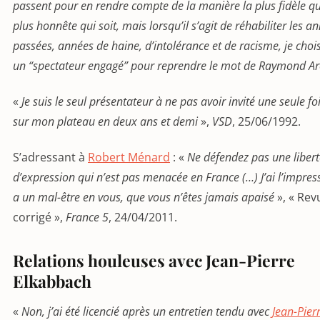
passent pour en rendre compte de la manière la plus fidèle qui
plus honnête qui soit, mais lorsqu’il s’agit de réhabiliter les a
passées, années de haine, d’intolérance et de racisme, je chois
un “spectateur engagé” pour reprendre le mot de Raymond A
«
Je suis le seul présentateur à ne pas avoir invité une seule fo
sur mon plateau en deux ans et demi
»,
VSD
, 25/06/1992.
S’adressant à
Robert Ménard
: «
Ne défendez pas une libert
d’expression qui n’est pas menacée en France (…) J’ai l’impress
a un mal-être en vous, que vous n’êtes jamais apaisé
», « Rev
corrigé »,
France 5
, 24/04/2011.
Relations houleuses avec Jean-Pierre
Elkabbach
«
Non, j’ai été licencié après un entretien tendu avec
Jean-Pier