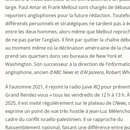
large. Paul Amar et Frank Melloul sont chargés de débau
reporters anglophones pour la future rédaction. Toutefoi
différends personnels et stratégiques ne tardent pas à é
entre les deux hommes, alors même que Melloul reproc
de ne pas parler l’anglais. Il finit par quitter la chaîne dé
au moment même où la déclinaison américaine de la cha
prend ses quartiers dans ses bureaux de New York et
Washington. Son successeur à la direction de l’informati
anglophone, ancien d’
ABC News
et d’
Al Jazeera
, Robert Wh
À l’automne 2021, il rejoint la radio juive
RCJ
pour présent
Grand Rendez-vous » tous les vendredis de 12 h à 13 h. À
2025, il est invité régulièrement sur le plateau de
CNews
, 
exprime un point de vue très hostile à Jean-Luc Mélencho
cadre du conflit israélo-palestinien. Il se rapproche du
Rassemblement national, faisant une différence entre Je