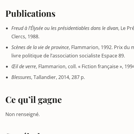
Publications
Freud à l’Élysée ou les présidentiables dans le divan
, Le Pr
Clercs, 1988.
Scènes de la vie de province
, Flammarion, 1992. Prix du m
livre politique de l’association socialiste Espace 89.
Œil de verre
, Flammarion, coll. « Fiction française », 199
Blessures
, Tallandier, 2014, 287 p.
Ce qu’il gagne
Non renseigné.