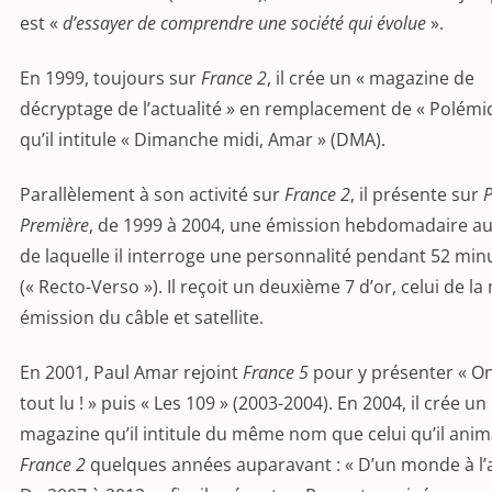
est «
d’essayer de comprendre une société qui évolue
».
En 1999, toujours sur
France 2
, il crée un « magazine de
décryptage de l’actualité » en remplacement de « Polémi
qu’il intitule « Dimanche midi, Amar » (DMA).
Parallèlement à son activité sur
France 2
, il présente sur
P
Première
, de 1999 à 2004, une émission hebdomadaire a
de laquelle il interroge une personnalité pendant 52 min
(« Recto-Verso »). Il reçoit un deuxième 7 d’or, celui de la
émission du câble et satellite.
En 2001, Paul Amar rejoint
France 5
pour y présenter « O
tout lu ! » puis « Les 109 » (2003-2004). En 2004, il crée 
magazine qu’il intitule du même nom que celui qu’il anim
France 2
quelques années auparavant : « D’un monde à l’a