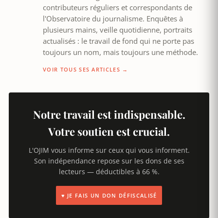
contributeurs réguliers et correspondants de
l'Observatoire du journalisme. Enquêtes à
plusieurs mains, veille quotidienne, portraits
actualisés : le travail de fond qui ne porte pas
toujours un nom, mais toujours une méthode.
VOIR TOUS SES ARTICLES →
Notre travail est indispensable.
Votre soutien est crucial.
L'OJIM vous informe sur ceux qui vous informent.
Son indépendance repose sur les dons de ses
lecteurs — déductibles à 66 %.
♥ JE FAIS UN DON DÉFISCALISÉ