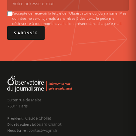
J'accepte de recevoir la lettre de l'Observatoire du journalisme. Mes
données ne seront jamais transmises à des tiers. Je peux me
désinscrire à tout moment via le lien présent dans chaque e-mail.
S'ABONNER
50 ter rue de Malte
75011 Paris
Claude Chollet
Président :
Édouard Chanot
Dir. rédaction :
contact@ojim.fr
Nous écrire :