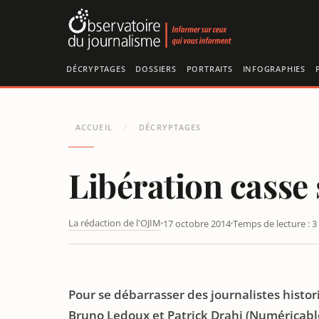
Panneau de gestion des cookies
DÉCRYPTAGES
DOSSIERS
PORTRAITS
INFOGRAPHIES
ACCUEIL
DÉCRYPTAGES
/
Libération casse s
La rédaction de l'OJIM
17 octobre 2014
Temps de lecture : 3
Pour se débarrasser des journalistes histo
Bruno Ledoux et Patrick Drahi (Numéricable)