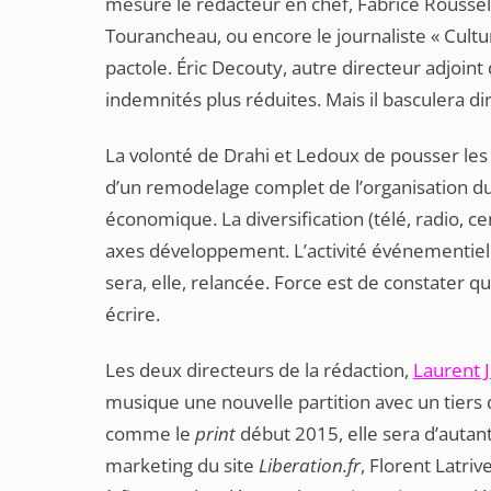
mesure le rédacteur en chef, Fabrice Rousselot,
Tourancheau, ou encore le journaliste « Cultur
pactole. Éric Decouty, autre directeur adjoint
indemnités plus réduites. Mais il basculera d
La volonté de Drahi et Ledoux de pousser les 
d’un remodelage complet de l’organisation du
économique. La diversification (télé, radio, c
axes développement. L’activité événementiel
sera, elle, relancée. Force est de constater q
écrire.
Les deux directeurs de la rédaction,
Laurent J
musique une nouvelle partition avec un tiers d
comme le
print
début 2015, elle sera d’autant
marketing du site
Liberation.fr
, Florent Latri