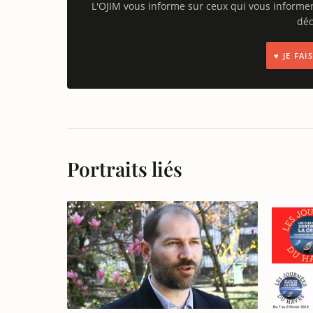
L'OJIM vous informe sur ceux qui vous informe
déd
♥ JE FA
Portraits liés