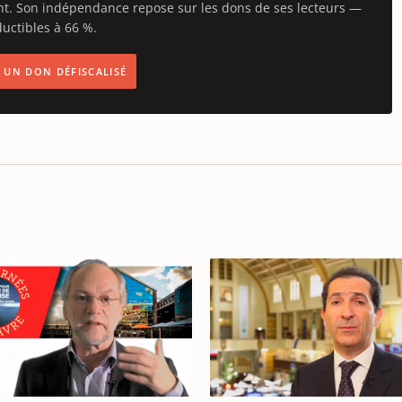
nt. Son indépendance repose sur les dons de ses lecteurs —
uctibles à 66 %.
IS UN DON DÉFISCALISÉ