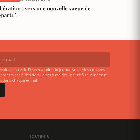
bération : vers une nouvelle vague de
parts ?
evoir la lettre de l'Observatoire du journalisme. Mes données
 transmises à des tiers. Je peux me désinscrire à tout moment
ent dans chaque e-mail.
SOUTENIR