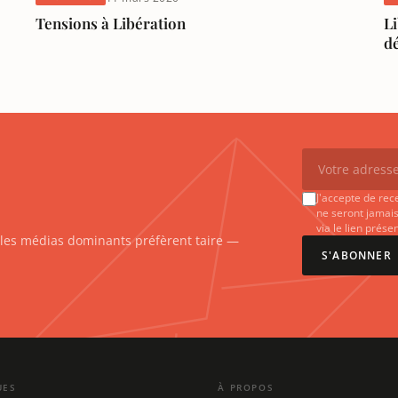
Tensions à Libération
Li
dé
J'accepte de rec
ne seront jamais
via le lien prés
e les médias dominants préfèrent taire —
S'ABONNER
UES
À PROPOS