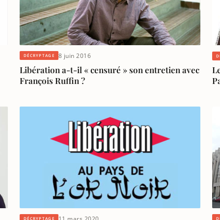
8 juin 2016
DÉCRYPTAGE
D
Libération a-t-il « censuré » son entretien avec
Le
François Ruffin ?
P
11 mars 2020
DÉCRYPTAGE
D