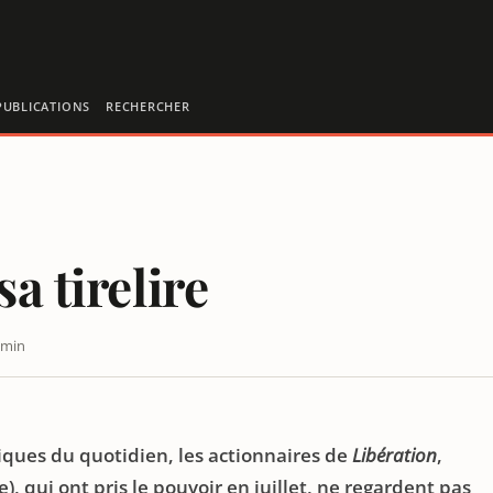
PUBLICATIONS
RECHERCHER
a tirelire
 min
riques du quotidien, les actionnaires de
Libération
,
, qui ont pris le pouvoir en juillet, ne regardent pas