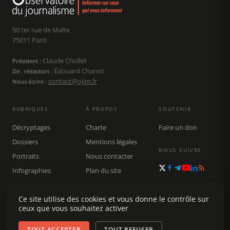
50 ter rue de Malte
75011 Paris
Claude Chollet
Président :
Édouard Chanot
Dir. rédaction :
contact@ojim.fr
Nous écrire :
RUBRIQUES
À PROPOS
SOUTENIR
Décryptages
Charte
Faire un don
Dossiers
Mentions légales
NOUS SUIVRE
Portraits
Nous contacter
Infographies
Plan du site
Publications
Rechercher
Ce site utilise des cookies et vous donne le contrôle sur
ceux que vous souhaitez activer
TOUT ACCEPTER
TOUT REFUSER