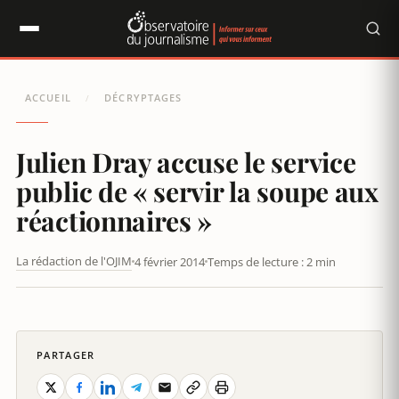
Panneau de gestion des cookies
ACCUEIL
DÉCRYPTAGES
/
Julien Dray accuse le service
public de « servir la soupe aux
réactionnaires »
La rédaction de l'OJIM
4 février 2014
Temps de lecture : 2 min
JULIEN DRAY ACCUSE LE SERVICE PUBLIC DE « SERVIR LA SOUPE
AUX RÉACTIONNAIRES »
PARTAGER