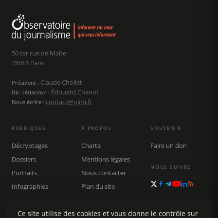
50 ter rue de Malte
75011 Paris
Claude Chollet
Président :
Édouard Chanot
Dir. rédaction :
contact@ojim.fr
Nous écrire :
RUBRIQUES
À PROPOS
SOUTENIR
Décryptages
Charte
Faire un don
Dossiers
Mentions légales
NOUS SUIVRE
Portraits
Nous contacter
Infographies
Plan du site
Publications
Rechercher
Ce site utilise des cookies et vous donne le contrôle sur